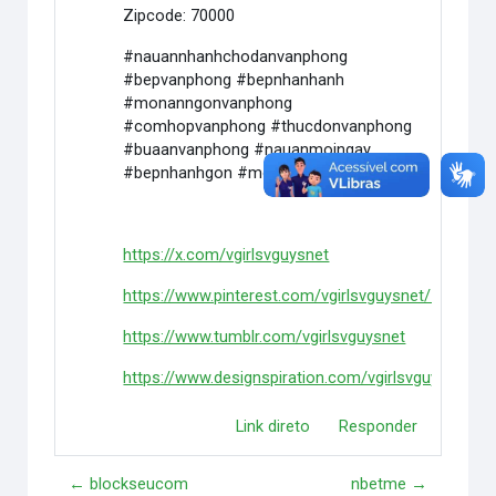
Zipcode: 70000
#nauannhanhchodanvanphong
#bepvanphong #bepnhanhanh
#monanngonvanphong
#comhopvanphong #thucdonvanphong
#buaanvanphong #nauanmoingay
#bepnhanhgon #monanvanphongngon
https://x.com/vgirlsvguysnet
https://www.pinterest.com/vgirlsvguysnet/_profile/
https://www.tumblr.com/vgirlsvguysnet
https://www.designspiration.com/vgirlsvguysnet/s
Link direto
Responder
← blockseucom
nbetme →