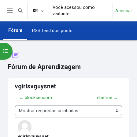
Ir para o conteúdo principal
Você acessou como
Acessar
Alternar entrada de pesquisa
visitante
Painel lateral
Fórum
RSS feed dos posts
Abrir índice do curso
Fórum de Aprendizagem
vgirlsvguysnet
← blockseucom
nbetme →
Modo de visualização
vgirlsvguysnet
Número de respostas: 0