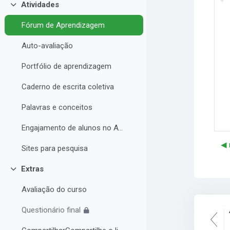
Atividades
Contrair
Fórum de Aprendizagem
Auto-avaliação
Portfólio de aprendizagem
Caderno de escrita coletiva
Palavras e conceitos
Engajamento de alunos no AVA e Desempenho Acadêmico
◀︎
Sites para pesquisa
Extras
Contrair
Avaliação do curso
Questionário final