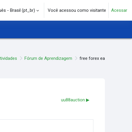
s - Brasil ‎(pt_br)‎
Você acessou como visitante
Acessar
e pesquisa
tividades
Fórum de Aprendizagem
free forex ea
uu88auction ▶︎