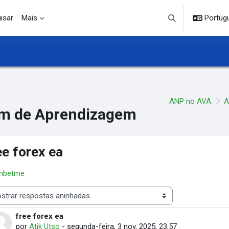
isar
Mais
Portuguê
Alternar entrada d
ANP no AVA
A
m de Aprendizagem
ee forex ea
 nbetme
 de visualização
free forex ea
Número de respostas: 0
por
Atik Utso
-
segunda-feira, 3 nov. 2025, 23:57