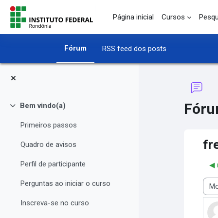
Ir para o conteúdo principal
Página inicial
Cursos
Pesqu
Fórum
RSS feed dos posts
Fóru
Bem vindo(a)
Contrair
Primeiros passos
fr
Quadro de avisos
Perfil de participante
◀︎
Perguntas ao iniciar o curso
Modo
Inscreva-se no curso