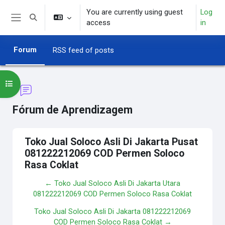
Skip to main content
You are currently using guest
Log
Toggle search input
access
in
Side panel
Forum
RSS feed of posts
Open course index
Fórum de Aprendizagem
Toko Jual Soloco Asli Di Jakarta Pusat
081222212069 COD Permen Soloco
Rasa Coklat
← Toko Jual Soloco Asli Di Jakarta Utara
081222212069 COD Permen Soloco Rasa Coklat
Toko Jual Soloco Asli Di Jakarta 081222212069
COD Permen Soloco Rasa Coklat →