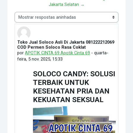
Jakarta Selatan →
Modo de visualização
Toko Jual Soloco Asli Di Jakarta 081222212069
Número de respostas: 0
COD Permen Soloco Rasa Coklat
por
APOTIK CINTA 69 Apotik Cinta 69
-
quarta-
feira, 5 nov. 2025, 15:33
SOLOCO CANDY: SOLUSI
TERBAIK UNTUK
KESEHATAN PRIA DAN
KEKUATAN SEKSUAL