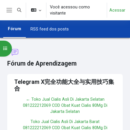
Ir para o conteúdo principal
Você acessou como
Acessar
Alternar entrada de pesquisa
visitante
Painel lateral
Fórum
RSS feed dos posts
Abrir índice do curso
Fórum de Aprendizagem
Telegram X完全功能大全与实用技巧集
合
← Toko Jual Cialis Asli Di Jakarta Selatan
081222212069 COD Obat Kuat Cialis 80Mg Di
Jakarta Selatan
Toko Jual Cialis Asli Di Jakarta Barat
081222212069 COD Obat Kuat Cialis 80Mg Di