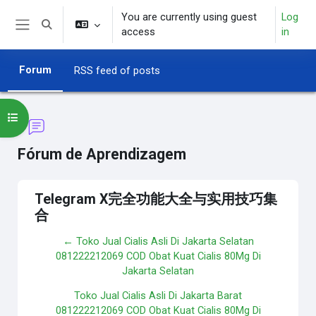
Skip to main content
You are currently using guest
Log
Toggle search input
access
in
Side panel
Forum
RSS feed of posts
Open course index
Fórum de Aprendizagem
Telegram X完全功能大全与实用技巧集
合
← Toko Jual Cialis Asli Di Jakarta Selatan
081222212069 COD Obat Kuat Cialis 80Mg Di
Jakarta Selatan
Toko Jual Cialis Asli Di Jakarta Barat
081222212069 COD Obat Kuat Cialis 80Mg Di