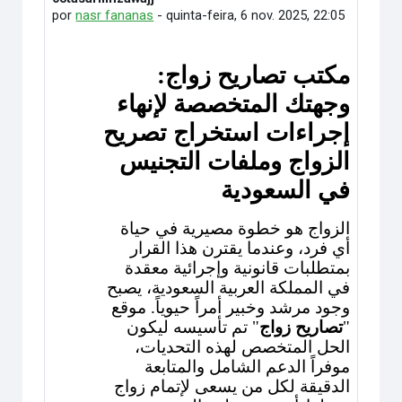
por
nasr fananas
-
quinta-feira, 6 nov. 2025, 22:05
مكتب تصاريح زواج:
وجهتك المتخصصة لإنهاء
إجراءات استخراج تصريح
الزواج وملفات التجنيس
في السعودية
الزواج هو خطوة مصيرية في حياة
أي فرد، وعندما يقترن هذا القرار
بمتطلبات قانونية وإجرائية معقدة
في المملكة العربية السعودية، يصبح
وجود مرشد وخبير أمراً حيوياً. موقع
"
تصاريح زواج
" تم تأسيسه ليكون
الحل المتخصص لهذه التحديات،
موفراً الدعم الشامل والمتابعة
الدقيقة لكل من يسعى لإتمام زواج