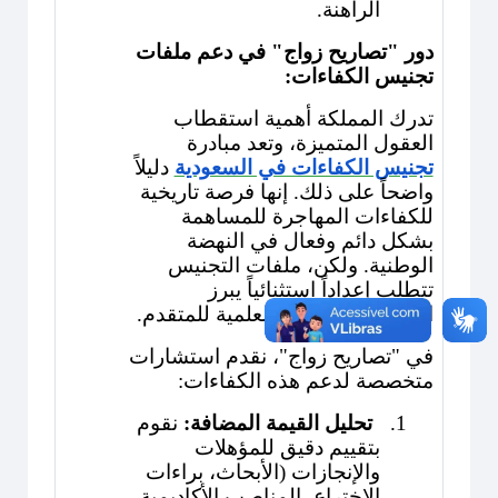
الراهنة.
دور "تصاريح زواج" في دعم ملفات
تجنيس الكفاءات:
تدرك المملكة أهمية استقطاب
العقول المتميزة، وتعد مبادرة
تجنيس الكفاءات في السعودية
دليلاً
واضحاً على ذلك. إنها فرصة تاريخية
للكفاءات المهاجرة للمساهمة
بشكل دائم وفعال في النهضة
الوطنية. ولكن، ملفات التجنيس
تتطلب إعداداً استثنائياً يبرز
الإنجازات المهنية والعلمية للمتقدم.
في "تصاريح زواج"، نقدم استشارات
متخصصة لدعم هذه الكفاءات:
1.
تحليل القيمة المضافة:
نقوم
بتقييم دقيق للمؤهلات
والإنجازات (الأبحاث، براءات
الاختراع، المناصب الأكاديمية