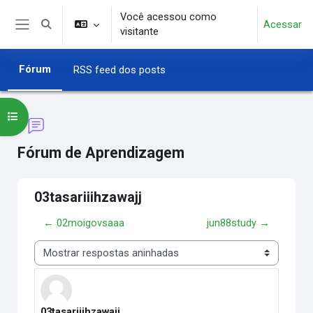
Ir para o conteúdo principal
Você acessou como
Acessar
Alternar entrada de pesquisa
visitante
Painel lateral
Fórum
RSS feed dos posts
Abrir índice do curso
Fórum de Aprendizagem
03tasariiihzawajj
← 02moigovsaaa
jun88study →
Modo de visualização
03tasariiihzawajj
Número de respostas: 0