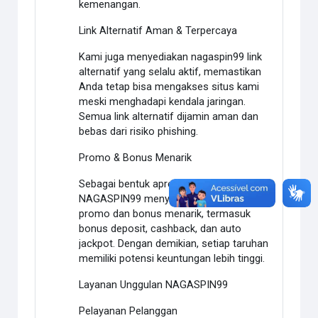
kemenangan.
Link Alternatif Aman & Terpercaya
Kami juga menyediakan nagaspin99 link
alternatif yang selalu aktif, memastikan
Anda tetap bisa mengakses situs kami
meski menghadapi kendala jaringan.
Semua link alternatif dijamin aman dan
bebas dari risiko phishing.
Promo & Bonus Menarik
Sebagai bentuk apresiasi kepada pemain,
NAGASPIN99 menyediakan berbagai
promo dan bonus menarik, termasuk
bonus deposit, cashback, dan auto
jackpot. Dengan demikian, setiap taruhan
memiliki potensi keuntungan lebih tinggi.
Layanan Unggulan NAGASPIN99
Pelayanan Pelanggan