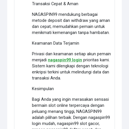
Transaksi Cepat & Aman
NAGASPIN99 mendukung berbagai
metode deposit dan withdraw yang aman
dan cepat, memudahkan pemain untuk
menikmati kemenangan tanpa hambatan.
Keamanan Data Terjamin
Privasi dan keamanan setiap akun pemain
menjadi
nagaspin99 login
prioritas kami.
Sistem kami dilengkapi dengan teknologi
enkripsi terkini untuk melindungi data dan
transaksi Anda.
Kesimpulan
Bagi Anda yang ingin merasakan sensasi
bermain slot online terpercaya dengan
peluang menang tinggi, NAGASPIN99
adalah pilihan terbaik. Dengan nagaspin99
login mudah, nagaspin99 slot gacor,