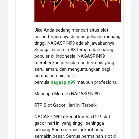
Jika Anda sedang mencari situs slot
online terpercaya dengan peluang menang
tinggi, NAGASPIN99 adalah jawabannya.
Sebagai situs slot88 terbaru dan paling
populer di Indonesia, NAGASPIN99
memberikan pengalaman bermain yang
seru, aman, dan menguntungkan bagi
semua pemain, baik
pemula
nagaspin99
maupun profesional.
Mengapa Memilih NAGASPIN99?
RTP Slot Gacor Hari Ini Terbaik
NAGASPIN99 dikenal karena RTP slot
gacor hari ini yang tinggi, sehingga
peluang Anda meraih jackpot besar
semakin besar. Semua permainan slot di