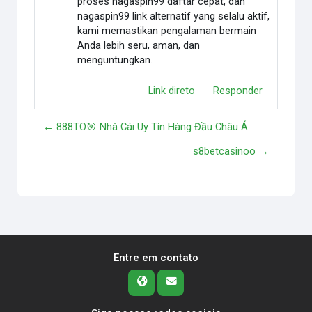
proses nagaspin99 daftar cepat, dan
nagaspin99 link alternatif yang selalu aktif,
kami memastikan pengalaman bermain
Anda lebih seru, aman, dan
menguntungkan.
Link direto
Responder
← 888TO🎯 Nhà Cái Uy Tín Hàng Đầu Châu Á
s8betcasinoo →
Entre em contato