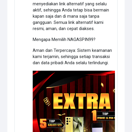
menyediakan link alternatif yang selalu
aktif, sehingga Anda tetap bisa bermain
kapan saja dan di mana saja tanpa
gangguan. Semua link alternatif kami
resmi, aman, dan cepat diakses.
Mengapa Memilih NAGASPIN99?
Aman dan Terpercaya: Sistem keamanan
kami terjamin, sehingga setiap transaksi
dan data pribadi Anda selalu terlindungi.