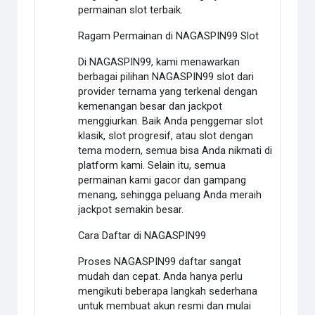
permainan slot terbaik.
Ragam Permainan di NAGASPIN99 Slot
Di NAGASPIN99, kami menawarkan
berbagai pilihan NAGASPIN99 slot dari
provider ternama yang terkenal dengan
kemenangan besar dan jackpot
menggiurkan. Baik Anda penggemar slot
klasik, slot progresif, atau slot dengan
tema modern, semua bisa Anda nikmati di
platform kami. Selain itu, semua
permainan kami gacor dan gampang
menang, sehingga peluang Anda meraih
jackpot semakin besar.
Cara Daftar di NAGASPIN99
Proses NAGASPIN99 daftar sangat
mudah dan cepat. Anda hanya perlu
mengikuti beberapa langkah sederhana
untuk membuat akun resmi dan mulai