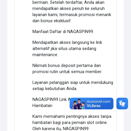
bermain. Setelah terdaftar, Anda akan
mendapatkan akses penuh ke seluruh
layanan kami, termasuk promosi menarik
dan bonus eksklusif.
Manfaat Daftar di NAGASPIN99:
Mendapatkan akses langsung ke link
alternatif jika situs utama sedang
maintenance.
Nikmati bonus deposit pertama dan
promosi rutin untuk semua member.
Layanan pelanggan siap untuk mendukung
setiap kebutuhan Anda.
NAGASPIN99 Link Alternatif: Akses Tanpa
Hambatan
Kami memahami pentingnya akses tanpa
hambatan bagi para pemain slot online.
Oleh karena itu, NAGASPIN99