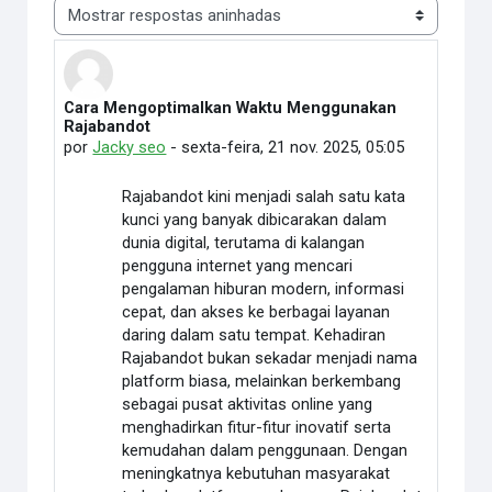
Modo de visualização
Cara Mengoptimalkan Waktu Menggunakan
Número de respostas: 0
Rajabandot
por
Jacky seo
-
sexta-feira, 21 nov. 2025, 05:05
Rajabandot kini menjadi salah satu kata
kunci yang banyak dibicarakan dalam
dunia digital, terutama di kalangan
pengguna internet yang mencari
pengalaman hiburan modern, informasi
cepat, dan akses ke berbagai layanan
daring dalam satu tempat. Kehadiran
Rajabandot bukan sekadar menjadi nama
platform biasa, melainkan berkembang
sebagai pusat aktivitas online yang
menghadirkan fitur-fitur inovatif serta
kemudahan dalam penggunaan. Dengan
meningkatnya kebutuhan masyarakat