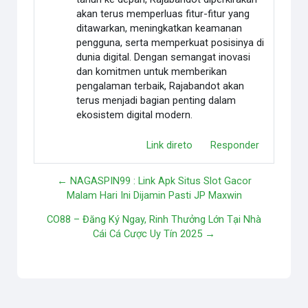
akan terus memperluas fitur-fitur yang
ditawarkan, meningkatkan keamanan
pengguna, serta memperkuat posisinya di
dunia digital. Dengan semangat inovasi
dan komitmen untuk memberikan
pengalaman terbaik, Rajabandot akan
terus menjadi bagian penting dalam
ekosistem digital modern.
Link direto
Responder
← NAGASPIN99 : Link Apk Situs Slot Gacor
Malam Hari Ini Dijamin Pasti JP Maxwin
CO88 – Đăng Ký Ngay, Rinh Thưởng Lớn Tại Nhà
Cái Cá Cược Uy Tín 2025 →