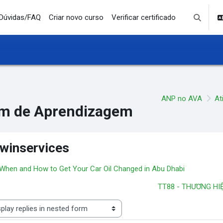
Dúvidas/FAQ
Criar novo curso
Verificar certificado
Toggle se
ANP no AVA
At
m de Aprendizagem
winservices
 When and How to Get Your Car Oil Changed in Abu Dhabi
TT88 - THƯƠNG HI
lay mode