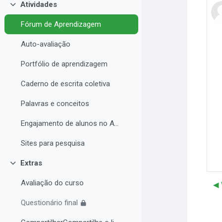
Atividades
Collapse
Fórum de Aprendizagem
Auto-avaliação
Portfólio de aprendizagem
Caderno de escrita coletiva
Palavras e conceitos
Engajamento de alunos no AVA e Desempenho Acadêmico
Sites para pesquisa
Extras
Collapse
Avaliação do curso
◀︎
Questionário final