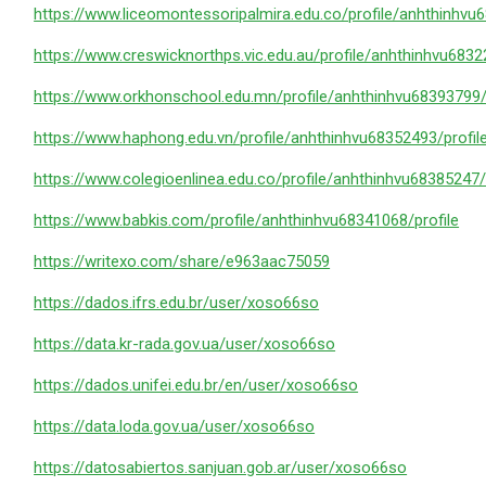
https://www.liceomontessoripalmira.edu.co/profile/anhthinhvu6
https://www.creswicknorthps.vic.edu.au/profile/anhthinhvu6832
https://www.orkhonschool.edu.mn/profile/anhthinhvu68393799/
https://www.haphong.edu.vn/profile/anhthinhvu68352493/profil
https://www.colegioenlinea.edu.co/profile/anhthinhvu68385247/
https://www.babkis.com/profile/anhthinhvu68341068/profile
https://writexo.com/share/e963aac75059
https://dados.ifrs.edu.br/user/xoso66so
https://data.kr-rada.gov.ua/user/xoso66so
https://dados.unifei.edu.br/en/user/xoso66so
https://data.loda.gov.ua/user/xoso66so
https://datosabiertos.sanjuan.gob.ar/user/xoso66so