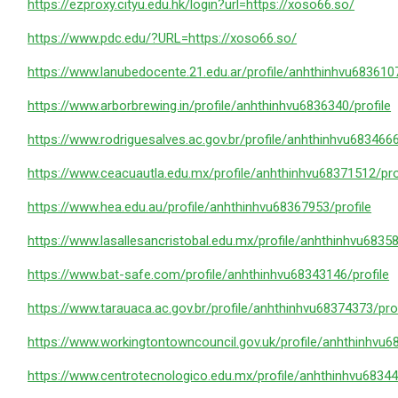
https://ezproxy.cityu.edu.hk/login?url=https://xoso66.so/
https://www.pdc.edu/?URL=https://xoso66.so/
https://www.lanubedocente.21.edu.ar/profile/anhthinhvu6836107
https://www.arborbrewing.in/profile/anhthinhvu6836340/profile
https://www.rodriguesalves.ac.gov.br/profile/anhthinhvu6834666
https://www.ceacuautla.edu.mx/profile/anhthinhvu68371512/pro
https://www.hea.edu.au/profile/anhthinhvu68367953/profile
https://www.lasallesancristobal.edu.mx/profile/anhthinhvu68358
https://www.bat-safe.com/profile/anhthinhvu68343146/profile
https://www.tarauaca.ac.gov.br/profile/anhthinhvu68374373/prof
https://www.workingtontowncouncil.gov.uk/profile/anhthinhvu6
https://www.centrotecnologico.edu.mx/profile/anhthinhvu68344