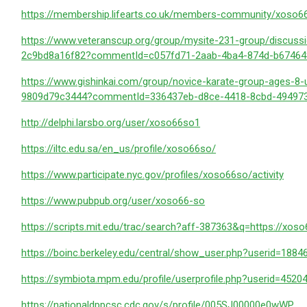
https://membership.lifearts.co.uk/members-community/xoso66
https://www.veteranscup.org/group/mysite-231-group/discus
2c9bd8a16f82?commentId=c057fd71-2aab-4ba4-874d-b67464
https://www.gishinkai.com/group/novice-karate-group-ages-8
9809d79c3444?commentId=336437eb-d8ce-4418-8cbd-494973
http://delphi.larsbo.org/user/xoso66so1
https://iltc.edu.sa/en_us/profile/xoso66so/
https://www.participate.nyc.gov/profiles/xoso66so/activity
https://www.pubpub.org/user/xoso66-so
https://scripts.mit.edu/trac/search?aff-387363&q=https://xoso
https://boinc.berkeley.edu/central/show_user.php?userid=1884
https://symbiota.mpm.edu/profile/userprofile.php?userid=4520
https://nationaldppcsc.cdc.gov/s/profile/005SJ00000e0wWP