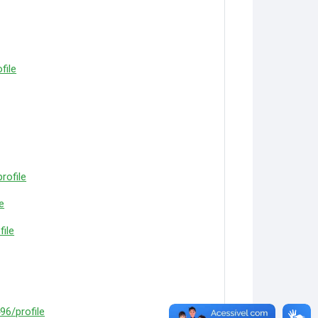
file
rofile
e
ile
96/profile