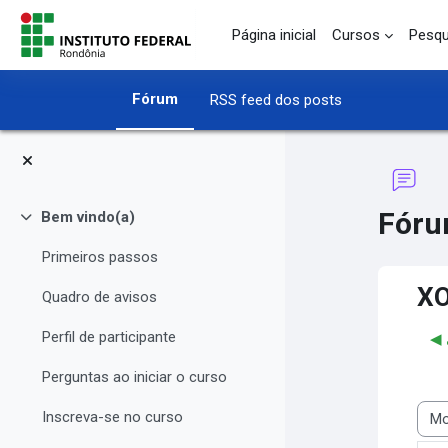
Ir para o conteúdo principal
Página inicial
Cursos
Pesqu
Fórum
RSS feed dos posts
Fóru
Bem vindo(a)
Contrair
Primeiros passos
X
Quadro de avisos
Perfil de participante
Perguntas ao iniciar o curso
Inscreva-se no curso
Modo