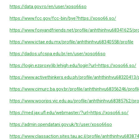
https://data.gov.ro/en/user/xoso66so
https://www.fcc.gov/fcc-bin/bye?https://xoso66.so/
https://www.foxyandfriends.net/profile/anhthinhvu68341625/pro
https://www.ictae.edu.mx/profile/anhthinhvu68340558/profile
https://dados.ufcspa.edu.br/en/user/xoso66so
https://login.ezproxy.lib.lehigh.edu/login?url=https://xoso66.so/
https://www.activethinkers.edu.ph/profile/anhthinhvu68320413/p
https://www.cimurc.ba.gov.br/profile/anhthinhvu68356246/profil
https://www.woorips.vic.edu.au/profile/anhthinhvu68385762/prof
https://med.jax.ufl.edu/webmaster/?url=https://xoso66.so/
https://admin.opendatani.gov.uk/tr/user/xoso66so
https://www.classaction.sites.tau.ac.il/profile/anhthinhvu683874