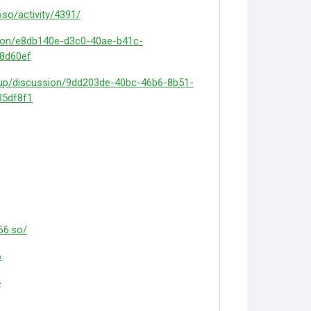
so/activity/4391/
sion/e8db140e-d3c0-40ae-b41c-
8d60ef
-up/discussion/9dd203de-40bc-46b6-8b51-
5df8f1
66.so/
6
4