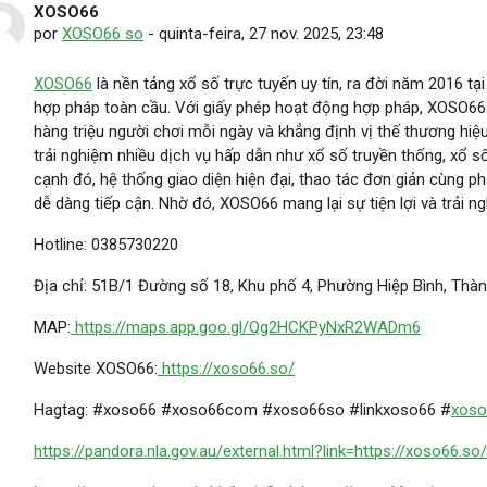
XOSO66
Número de respostas: 0
por
XOSO66 so
-
quinta-feira, 27 nov. 2025, 23:48
XOSO66
là nền tảng xổ số trực tuyến uy tín, ra đời năm 2016 
hợp pháp toàn cầu. Với giấy phép hoạt động hợp pháp, XOSO66
hàng triệu người chơi mỗi ngày và khẳng định vị thế thương hiệ
trải nghiệm nhiều dịch vụ hấp dẫn như xổ số truyền thống, xổ số 
cạnh đó, hệ thống giao diện hiện đại, thao tác đơn giản cùng p
dễ dàng tiếp cận. Nhờ đó, XOSO66 mang lại sự tiện lợi và trải
Hotline: 0385730220
Địa chỉ: 51B/1 Đường số 18, Khu phố 4, Phường Hiệp Bình, Thà
MAP:
https://maps.app.goo.gl/Qg2HCKPyNxR2WADm6
Website XOSO66:
https://xoso66.so/
Hagtag: #xoso66 #xoso66com #xoso66so #linkxoso66 #
xoso
https://pandora.nla.gov.au/external.html?link=https://xoso66.so