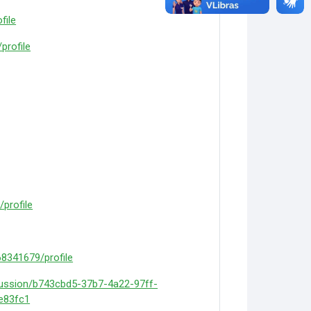
file
profile
profile
68341679/profile
cussion/b743cbd5-37b7-4a22-97ff-
e83fc1