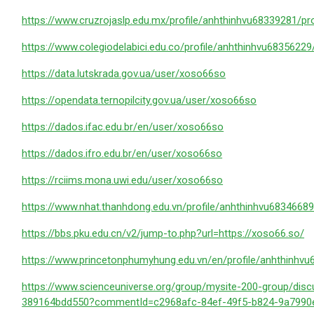
https://www.cruzrojaslp.edu.mx/profile/anhthinhvu68339281/pro
https://www.colegiodelabici.edu.co/profile/anhthinhvu68356229/
https://data.lutskrada.gov.ua/user/xoso66so
https://opendata.ternopilcity.gov.ua/user/xoso66so
https://dados.ifac.edu.br/en/user/xoso66so
https://dados.ifro.edu.br/en/user/xoso66so
https://rciims.mona.uwi.edu/user/xoso66so
https://www.nhat.thanhdong.edu.vn/profile/anhthinhvu68346689/
https://bbs.pku.edu.cn/v2/jump-to.php?url=https://xoso66.so/
https://www.princetonphumyhung.edu.vn/en/profile/anhthinhvu
https://www.scienceuniverse.org/group/mysite-200-group/dis
389164bdd550?commentId=c2968afc-84ef-49f5-b824-9a7990