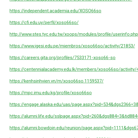
https://independent.academia.edu/XOSO66so
https://cfi.edu.uy/perfil/xoso66so/
http://www.stes.tyc.edu.tw/xoops/modules/profile/userinfo.p
https://www.igesi.edu.pe/miembros/xoso66so/activity/21853/
https://careers.gita.org/profiles/7533171-xoso66-so
https://centennialacademy.edu.lk/members/xoso66so/activity/
https://kenhsinhvien.vn/m/xoso66so.1159537/
https://mpc.imu.edu.kg/profile/xoso66so
https://engage.alaska.edu/uas/page.aspx?pid=534&dgs2366=
https://alumni.life.edu/sslpage.aspx?pid=260&dgs884=3&tid8
https://alumni.bowdoin.edu/reunion/page.aspx?pid=1111&dgs