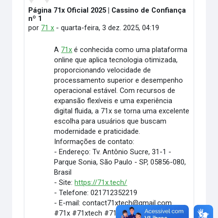
Página 71x Oficial 2025 | Cassino de Confiança
Número de respostas: 0
nº 1
por
71 x
-
quarta-feira, 3 dez. 2025, 04:19
A
71x
é conhecida como uma plataforma
online que aplica tecnologia otimizada,
proporcionando velocidade de
processamento superior e desempenho
operacional estável. Com recursos de
expansão flexíveis e uma experiência
digital fluida, a 71x se torna uma excelente
escolha para usuários que buscam
modernidade e praticidade.
Informações de contato:
- Endereço: Tv. Antônio Sucre, 31-1 -
Parque Sonia, São Paulo - SP, 05856-080,
Brasil
- Site:
https://71x.tech/
- Telefone: 021712352219
- E-mail: contact71xtech@gmail.com
#71x #71xtech #71xSuccess