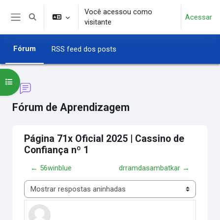
Ir para o conteúdo principal
Você acessou como
Acessar
Alternar entrada de pesquisa
visitante
Painel lateral
Fórum
RSS feed dos posts
Abrir índice do curso
Fórum de Aprendizagem
Página 71x Oficial 2025 | Cassino de
Confiança nº 1
← 56winblue
drramdasambatkar →
Modo de visualização