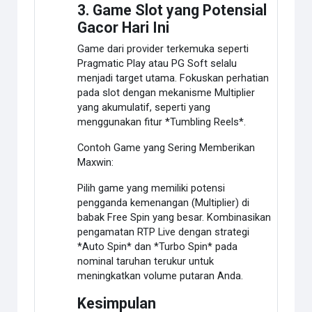
3. Game Slot yang Potensial
Gacor Hari Ini
Game dari provider terkemuka seperti
Pragmatic Play atau PG Soft selalu
menjadi target utama. Fokuskan perhatian
pada slot dengan mekanisme Multiplier
yang akumulatif, seperti yang
menggunakan fitur *Tumbling Reels*.
Contoh Game yang Sering Memberikan
Maxwin:
Pilih game yang memiliki potensi
pengganda kemenangan (Multiplier) di
babak Free Spin yang besar. Kombinasikan
pengamatan RTP Live dengan strategi
*Auto Spin* dan *Turbo Spin* pada
nominal taruhan terukur untuk
meningkatkan volume putaran Anda.
Kesimpulan