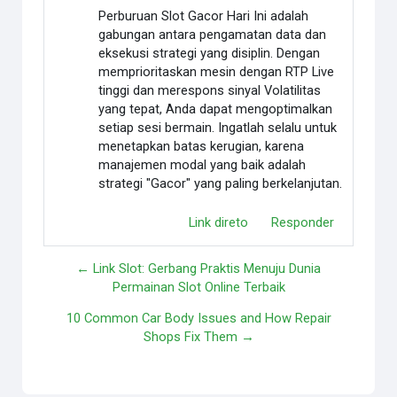
Perburuan Slot Gacor Hari Ini adalah
gabungan antara pengamatan data dan
eksekusi strategi yang disiplin. Dengan
memprioritaskan mesin dengan RTP Live
tinggi dan merespons sinyal Volatilitas
yang tepat, Anda dapat mengoptimalkan
setiap sesi bermain. Ingatlah selalu untuk
menetapkan batas kerugian, karena
manajemen modal yang baik adalah
strategi "Gacor" yang paling berkelanjutan.
Link direto
Responder
← Link Slot: Gerbang Praktis Menuju Dunia
Permainan Slot Online Terbaik
10 Common Car Body Issues and How Repair
Shops Fix Them →