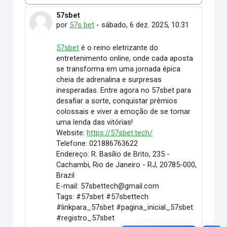
57sbet
Número de respostas: 0
por
57s bet
-
sábado, 6 dez. 2025, 10:31
57sbet
é o reino eletrizante do
entretenimento online, onde cada aposta
se transforma em uma jornada épica
cheia de adrenalina e surpresas
inesperadas. Entre agora no 57sbet para
desafiar a sorte, conquistar prêmios
colossais e viver a emoção de se tornar
uma lenda das vitórias!
Website:
https://57sbet.tech/
Telefone: 021886763622
Endereço: R. Basílio de Brito, 235 -
Cachambi, Rio de Janeiro - RJ, 20785-000,
Brazil
E-mail: 57sbettech@gmail.com
Tags: #57sbet #57sbettech
#linkpara_57sbet #pagina_inicial_57sbet
#registro_57sbet