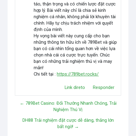
táo, thận trọng và có chiến lược đặt cược
hợp lý. Bài viết này chỉ là chia sẻ kinh
nghiệm cá nhân, không phải lời khuyên tài
chính. Hãy tự chịu trách nhiệm với quyết
định của mình.
Hy vọng bài viết này cung cấp cho bạn
những thông tin hữu ích về 789Bet và giúp
bạn có cái nhìn tổng quan hơn về việc lựa
chọn nhà cái cá cược trực tuyến. Chúc
bạn có những trải nghiệm thú vị và may
mắn!
Chi tiết tại :
https://789bet.rocks/
Link direto
Responder
← 789Bet Casino: Đổi Thưởng Nhanh Chóng, Trải
Nghiệm Thú Vị
DH88 Trải nghiệm đặt cược dễ dàng, thắng lớn
bất ngờ! →