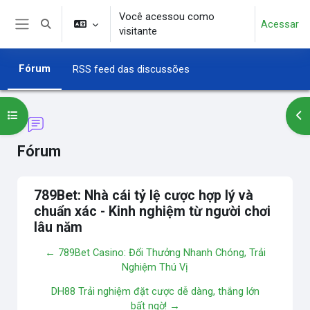
Ir para o conteúdo principal
Você acessou como
Acessar
Alternar entrada de pesquisa
visitante
Painel lateral
Fórum
RSS feed das discussões
Abrir índice do curso
Abr
Fórum
789Bet: Nhà cái tỷ lệ cược hợp lý và
chuẩn xác - Kinh nghiệm từ người chơi
lâu năm
← 789Bet Casino: Đổi Thưởng Nhanh Chóng, Trải
Nghiệm Thú Vị
DH88 Trải nghiệm đặt cược dễ dàng, thắng lớn
bất ngờ! →