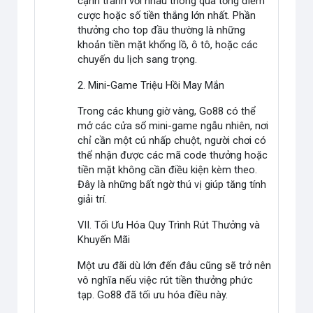
cạnh tranh với nhau thông qua tổng điểm
cược hoặc số tiền thắng lớn nhất. Phần
thưởng cho top đầu thường là những
khoản tiền mặt khổng lồ, ô tô, hoặc các
chuyến du lịch sang trọng.
2. Mini-Game Triệu Hồi May Mắn
Trong các khung giờ vàng, Go88 có thể
mở các cửa sổ mini-game ngẫu nhiên, nơi
chỉ cần một cú nhấp chuột, người chơi có
thể nhận được các mã code thưởng hoặc
tiền mặt không cần điều kiện kèm theo.
Đây là những bất ngờ thú vị giúp tăng tính
giải trí.
VII. Tối Ưu Hóa Quy Trình Rút Thưởng và
Khuyến Mãi
Một ưu đãi dù lớn đến đâu cũng sẽ trở nên
vô nghĩa nếu việc rút tiền thưởng phức
tạp. Go88 đã tối ưu hóa điều này.