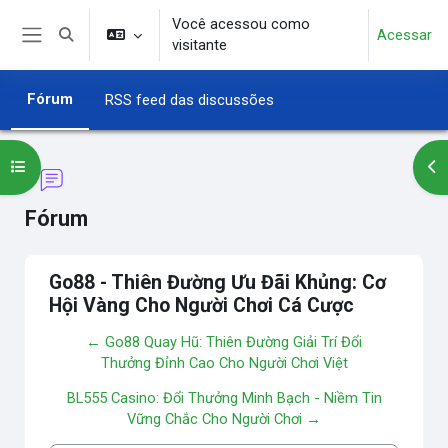
Ir para o conteúdo principal
Você acessou como
Acessar
Alternar entrada de pesquisa
visitante
Painel lateral
Fórum
RSS feed das discussões
Abrir índice do curso
Abr
Fórum
Go88 - Thiên Đường Ưu Đãi Khủng: Cơ
Hội Vàng Cho Người Chơi Cá Cược
← Go88 Quay Hũ: Thiên Đường Giải Trí Đổi
Thưởng Đỉnh Cao Cho Người Chơi Việt
BL555 Casino: Đổi Thưởng Minh Bạch - Niềm Tin
Vững Chắc Cho Người Chơi →