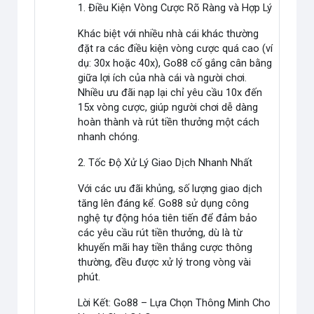
1. Điều Kiện Vòng Cược Rõ Ràng và Hợp Lý
Khác biệt với nhiều nhà cái khác thường
đặt ra các điều kiện vòng cược quá cao (ví
dụ: 30x hoặc 40x), Go88 cố gắng cân bằng
giữa lợi ích của nhà cái và người chơi.
Nhiều ưu đãi nạp lại chỉ yêu cầu 10x đến
15x vòng cược, giúp người chơi dễ dàng
hoàn thành và rút tiền thưởng một cách
nhanh chóng.
2. Tốc Độ Xử Lý Giao Dịch Nhanh Nhất
Với các ưu đãi khủng, số lượng giao dịch
tăng lên đáng kể. Go88 sử dụng công
nghệ tự động hóa tiên tiến để đảm bảo
các yêu cầu rút tiền thưởng, dù là từ
khuyến mãi hay tiền thắng cược thông
thường, đều được xử lý trong vòng vài
phút.
Lời Kết: Go88 – Lựa Chọn Thông Minh Cho