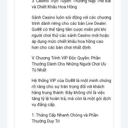
3. Casino Trực Tuyến: Thưởng Nạp Thẻ Bài
và Chiết Khấu Hoa Hồng
Sảnh Casino luôn sôi động với các chương
trình dành riêng cho các bàn Live Dealer.
Go88 có thể tặng tiền cược miễn phí khi
người chơi thử các sảnh Casino mới hoặc
áp dụng mức chiết khấu hoa hồng cao
hơn cho các bàn chơi nhất định.
V. Chương Trình VIP Độc Quyền: Phần
Thưởng Dành Cho Những Người Chơi Ưu
Tú Nhất
Hệ thống VIP của Go88 là một minh chứng
rõ ràng cho sự trân trọng đối với khách
hàng trung thành. Đây không chỉ là việc
tăng tỷ lệ hoàn trả, mà còn là một gói dịch
vụ đẳng cấp.
1. Thăng Cấp Nhanh Chóng và Phần
Thưởng Duy Trì