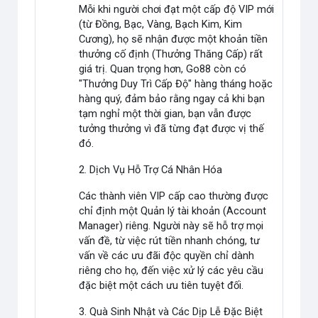
Mỗi khi người chơi đạt một cấp độ VIP mới
(từ Đồng, Bạc, Vàng, Bạch Kim, Kim
Cương), họ sẽ nhận được một khoản tiền
thưởng cố định (Thưởng Thăng Cấp) rất
giá trị. Quan trọng hơn, Go88 còn có
"Thưởng Duy Trì Cấp Độ" hàng tháng hoặc
hàng quý, đảm bảo rằng ngay cả khi bạn
tạm nghỉ một thời gian, bạn vẫn được
tưởng thưởng vì đã từng đạt được vị thế
đó.
2. Dịch Vụ Hỗ Trợ Cá Nhân Hóa
Các thành viên VIP cấp cao thường được
chỉ định một Quản lý tài khoản (Account
Manager) riêng. Người này sẽ hỗ trợ mọi
vấn đề, từ việc rút tiền nhanh chóng, tư
vấn về các ưu đãi độc quyền chỉ dành
riêng cho họ, đến việc xử lý các yêu cầu
đặc biệt một cách ưu tiên tuyệt đối.
3. Quà Sinh Nhật và Các Dịp Lễ Đặc Biệt