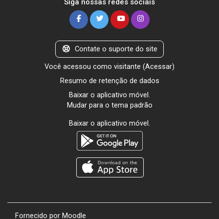
Siga nossas redes sociais
Contate o suporte do site
Você acessou como visitante (
Acessar
)
Resumo de retenção de dados
Baixar o aplicativo móvel.
Mudar para o tema padrão
Baixar o aplicativo móvel.
Fornecido por
Moodle