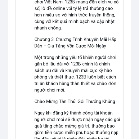
chơi Việt Nam, 123B mang đến dịch vụ xổ
số, lô đề online với tỷ lệ trả thưởng cao
hơn nhiều so với hình thức truyền thống,
cùng với kết quả minh bạch và cập nhật
nhanh chóng.
Chương 3: Chương Trình Khuyến Mãi Hấp
Dẫn – Gia Tăng Vốn Cược Mỗi Ngày
Một trong những yếu tố khiến người chơi
gắn bó lâu dài với 123B chính là chính
sách ưu đãi và khuyến mãi cực kỳ hào
phóng và thiết thực. 123B luôn biết cách
tri ân khách hàng thân thiết và chào đón
người chơi mới.
Chào Mừng Tân Thủ: Gói Thưởng Khủng
Ngay khi đăng ký thành công tài khoản,
người chơi mới sẽ được nhận ngay các gói
quà tặng chào mừng giá trị, thường bao
gồm tiền cược miễn phí, hoặc thưởng nạp