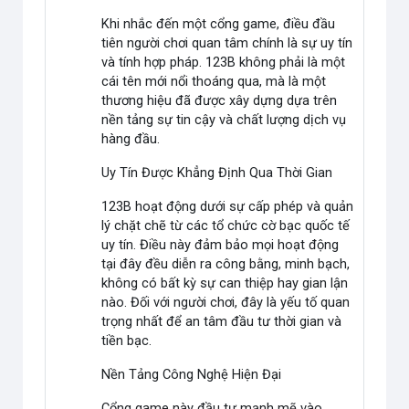
Khi nhắc đến một cổng game, điều đầu
tiên người chơi quan tâm chính là sự uy tín
và tính hợp pháp. 123B không phải là một
cái tên mới nổi thoáng qua, mà là một
thương hiệu đã được xây dựng dựa trên
nền tảng sự tin cậy và chất lượng dịch vụ
hàng đầu.
Uy Tín Được Khẳng Định Qua Thời Gian
123B hoạt động dưới sự cấp phép và quản
lý chặt chẽ từ các tổ chức cờ bạc quốc tế
uy tín. Điều này đảm bảo mọi hoạt động
tại đây đều diễn ra công bằng, minh bạch,
không có bất kỳ sự can thiệp hay gian lận
nào. Đối với người chơi, đây là yếu tố quan
trọng nhất để an tâm đầu tư thời gian và
tiền bạc.
Nền Tảng Công Nghệ Hiện Đại
Cổng game này đầu tư mạnh mẽ vào