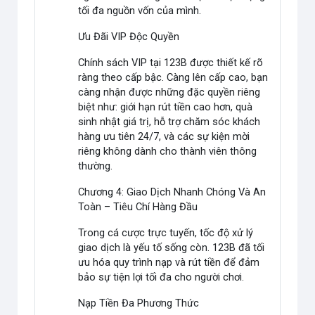
tối đa nguồn vốn của mình.
Ưu Đãi VIP Độc Quyền
Chính sách VIP tại 123B được thiết kế rõ
ràng theo cấp bậc. Càng lên cấp cao, bạn
càng nhận được những đặc quyền riêng
biệt như: giới hạn rút tiền cao hơn, quà
sinh nhật giá trị, hỗ trợ chăm sóc khách
hàng ưu tiên 24/7, và các sự kiện mời
riêng không dành cho thành viên thông
thường.
Chương 4: Giao Dịch Nhanh Chóng Và An
Toàn – Tiêu Chí Hàng Đầu
Trong cá cược trực tuyến, tốc độ xử lý
giao dịch là yếu tố sống còn. 123B đã tối
ưu hóa quy trình nạp và rút tiền để đảm
bảo sự tiện lợi tối đa cho người chơi.
Nạp Tiền Đa Phương Thức