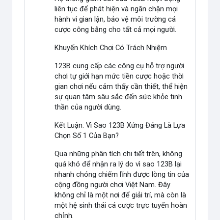
liên tục để phát hiện và ngăn chặn mọi
hành vi gian lận, bảo vệ môi trường cá
cược công bằng cho tất cả mọi người.
Khuyến Khích Chơi Có Trách Nhiệm
123B cung cấp các công cụ hỗ trợ người
chơi tự giới hạn mức tiền cược hoặc thời
gian chơi nếu cảm thấy cần thiết, thể hiện
sự quan tâm sâu sắc đến sức khỏe tinh
thần của người dùng.
Kết Luận: Vì Sao 123B Xứng Đáng Là Lựa
Chọn Số 1 Của Bạn?
Qua những phân tích chi tiết trên, không
quá khó để nhận ra lý do vì sao 123B lại
nhanh chóng chiếm lĩnh được lòng tin của
cộng đồng người chơi Việt Nam. Đây
không chỉ là một nơi để giải trí, mà còn là
một hệ sinh thái cá cược trực tuyến hoàn
chỉnh.