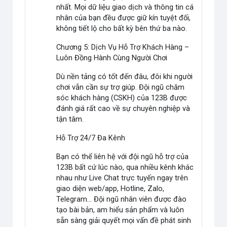
nhất. Mọi dữ liệu giao dịch và thông tin cá
nhân của bạn đều được giữ kín tuyệt đối,
không tiết lộ cho bất kỳ bên thứ ba nào.
Chương 5: Dịch Vụ Hỗ Trợ Khách Hàng –
Luôn Đồng Hành Cùng Người Chơi
Dù nền tảng có tốt đến đâu, đôi khi người
chơi vẫn cần sự trợ giúp. Đội ngũ chăm
sóc khách hàng (CSKH) của 123B được
đánh giá rất cao về sự chuyên nghiệp và
tận tâm.
Hỗ Trợ 24/7 Đa Kênh
Bạn có thể liên hệ với đội ngũ hỗ trợ của
123B bất cứ lúc nào, qua nhiều kênh khác
nhau như Live Chat trực tuyến ngay trên
giao diện web/app, Hotline, Zalo,
Telegram... Đội ngũ nhân viên được đào
tạo bài bản, am hiểu sản phẩm và luôn
sẵn sàng giải quyết mọi vấn đề phát sinh