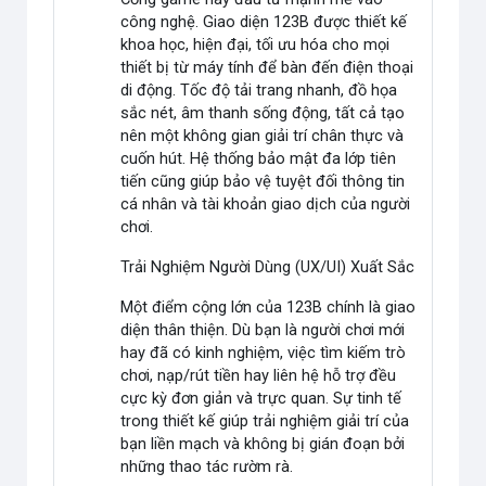
công nghệ. Giao diện 123B được thiết kế
khoa học, hiện đại, tối ưu hóa cho mọi
thiết bị từ máy tính để bàn đến điện thoại
di động. Tốc độ tải trang nhanh, đồ họa
sắc nét, âm thanh sống động, tất cả tạo
nên một không gian giải trí chân thực và
cuốn hút. Hệ thống bảo mật đa lớp tiên
tiến cũng giúp bảo vệ tuyệt đối thông tin
cá nhân và tài khoản giao dịch của người
chơi.
Trải Nghiệm Người Dùng (UX/UI) Xuất Sắc
Một điểm cộng lớn của 123B chính là giao
diện thân thiện. Dù bạn là người chơi mới
hay đã có kinh nghiệm, việc tìm kiếm trò
chơi, nạp/rút tiền hay liên hệ hỗ trợ đều
cực kỳ đơn giản và trực quan. Sự tinh tế
trong thiết kế giúp trải nghiệm giải trí của
bạn liền mạch và không bị gián đoạn bởi
những thao tác rườm rà.