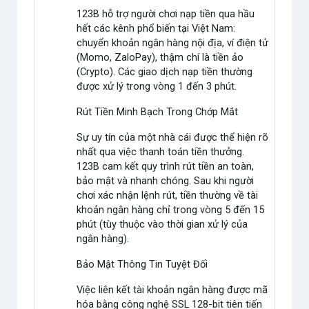
123B hỗ trợ người chơi nạp tiền qua hầu
hết các kênh phổ biến tại Việt Nam:
chuyển khoản ngân hàng nội địa, ví điện tử
(Momo, ZaloPay), thậm chí là tiền ảo
(Crypto). Các giao dịch nạp tiền thường
được xử lý trong vòng 1 đến 3 phút.
Rút Tiền Minh Bạch Trong Chớp Mắt
Sự uy tín của một nhà cái được thể hiện rõ
nhất qua việc thanh toán tiền thưởng.
123B cam kết quy trình rút tiền an toàn,
bảo mật và nhanh chóng. Sau khi người
chơi xác nhận lệnh rút, tiền thường về tài
khoản ngân hàng chỉ trong vòng 5 đến 15
phút (tùy thuộc vào thời gian xử lý của
ngân hàng).
Bảo Mật Thông Tin Tuyệt Đối
Việc liên kết tài khoản ngân hàng được mã
hóa bằng công nghệ SSL 128-bit tiên tiến