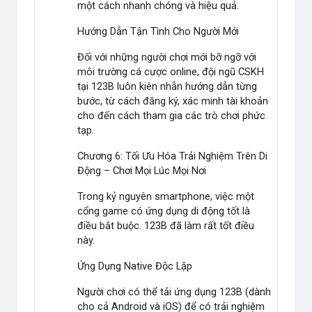
một cách nhanh chóng và hiệu quả.
Hướng Dẫn Tận Tình Cho Người Mới
Đối với những người chơi mới bỡ ngỡ với
môi trường cá cược online, đội ngũ CSKH
tại 123B luôn kiên nhẫn hướng dẫn từng
bước, từ cách đăng ký, xác minh tài khoản
cho đến cách tham gia các trò chơi phức
tạp.
Chương 6: Tối Ưu Hóa Trải Nghiệm Trên Di
Động – Chơi Mọi Lúc Mọi Nơi
Trong kỷ nguyên smartphone, việc một
cổng game có ứng dụng di động tốt là
điều bắt buộc. 123B đã làm rất tốt điều
này.
Ứng Dụng Native Độc Lập
Người chơi có thể tải ứng dụng 123B (dành
cho cả Android và iOS) để có trải nghiệm