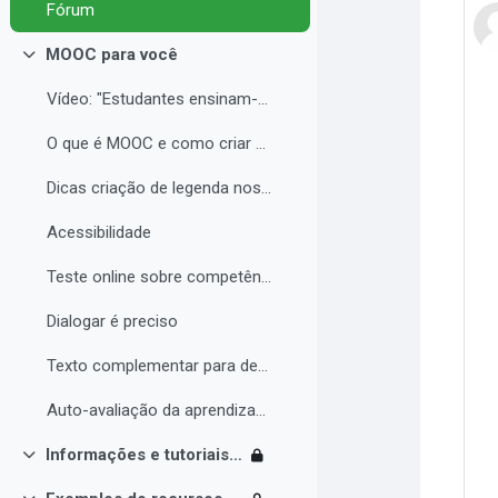
Fórum
MOOC para você
Contrair
Vídeo: "Estudantes ensinam-se uns aos outros const...
O que é MOOC e como criar seu curso com qualidade
Dicas criação de legenda nos vídeos
Acessibilidade
Teste online sobre competências digitais
Dialogar é preciso
Texto complementar para debate sobre MOOC
Auto-avaliação da aprendizagem
Informações e tutoriais Moodle
Contrair