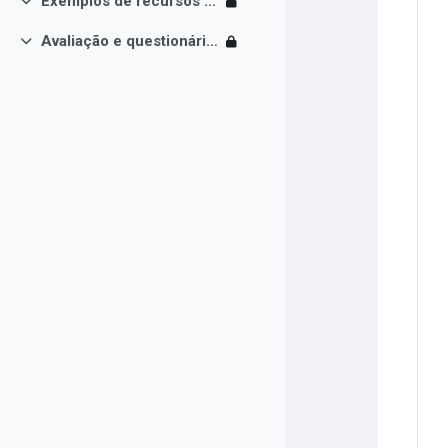
Exemplos de recursos e atividades
Contrair
Avaliação e questionário final
Contrair