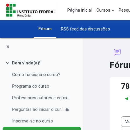
Ir para o conteúdo principal
Página inicial
Cursos
Pesqu
Fórum
RSS feed das discussões
Fór
Bem vindo(a)!
Contrair
Como funciona o curso?
78
Programa do curso
Professores autores e equipe multidisciplinar
◀︎
Perguntas ao iniciar o curso
Inscreva-se no curso
Modo