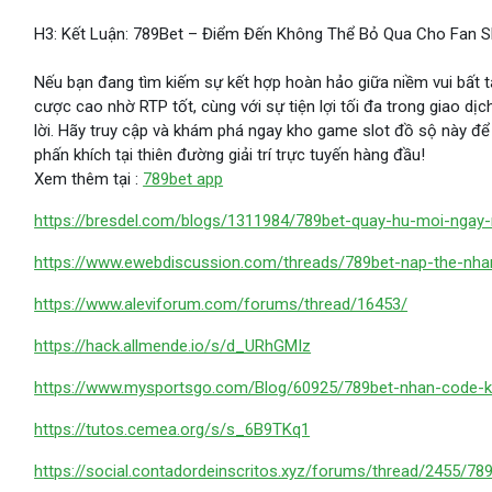
H3: Kết Luận: 789Bet – Điểm Đến Không Thể Bỏ Qua Cho Fan S
Nếu bạn đang tìm kiếm sự kết hợp hoàn hảo giữa niềm vui bất tậ
cược cao nhờ RTP tốt, cùng với sự tiện lợi tối đa trong giao dịc
lời. Hãy truy cập và khám phá ngay kho game slot đồ sộ này để
phấn khích tại thiên đường giải trí trực tuyến hàng đầu!
Xem thêm tại :
789bet app
https://bresdel.com/blogs/1311984/789bet-quay-hu-moi-ngay
https://www.ewebdiscussion.com/threads/789bet-nap-the-nhan
https://www.aleviforum.com/forums/thread/16453/
https://hack.allmende.io/s/d_URhGMIz
https://www.mysportsgo.com/Blog/60925/789bet-nhan-code-
https://tutos.cemea.org/s/s_6B9TKq1
https://social.contadordeinscritos.xyz/forums/thread/2455/78