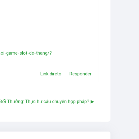
hoi-game-slot-de-thang/?
Link direto
Responder
Đổi Thưởng: Thực hư câu chuyện hợp pháp? ▶︎