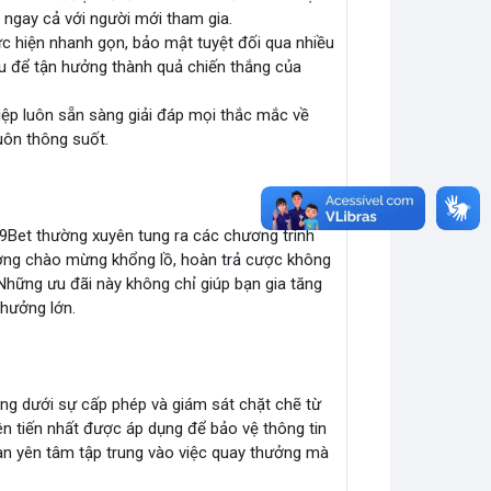
y, ngay cả với người mới tham gia.
c hiện nhanh gọn, bảo mật tuyệt đối qua nhiều
âu để tận hưởng thành quả chiến thắng của
ệp luôn sẵn sàng giải đáp mọi thắc mắc về
luôn thông suốt.
89Bet thường xuyên tung ra các chương trình
ưởng chào mừng khổng lồ, hoàn trả cược không
 Những ưu đãi này không chỉ giúp bạn gia tăng
thưởng lớn.
ộng dưới sự cấp phép và giám sát chặt chẽ từ
ên tiến nhất được áp dụng để bảo vệ thông tin
oàn yên tâm tập trung vào việc quay thưởng mà