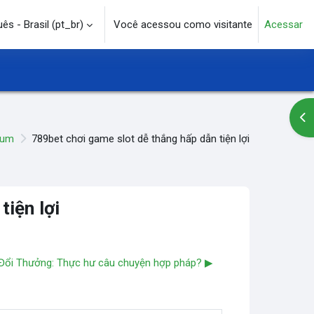
s - Brasil ‎(pt_br)‎
Você acessou como visitante
Acessar
e pesquisa
Abr
rum
789bet chơi game slot dễ thắng hấp dẫn tiện lợi
tiện lợi
Đổi Thưởng: Thực hư câu chuyện hợp pháp? ▶︎