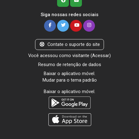
Siga nossas redes sociais
Contate o suporte do site
Você acessou como visitante (
Acessar
)
Resumo de retenção de dados
Baixar o aplicativo móvel.
Mudar para o tema padrão
Baixar o aplicativo móvel.