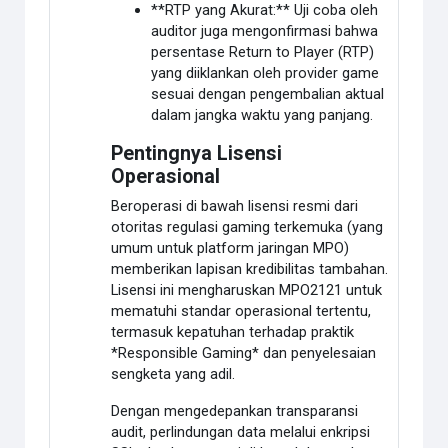
**RTP yang Akurat:** Uji coba oleh
auditor juga mengonfirmasi bahwa
persentase Return to Player (RTP)
yang diiklankan oleh provider game
sesuai dengan pengembalian aktual
dalam jangka waktu yang panjang.
Pentingnya Lisensi
Operasional
Beroperasi di bawah lisensi resmi dari
otoritas regulasi gaming terkemuka (yang
umum untuk platform jaringan MPO)
memberikan lapisan kredibilitas tambahan.
Lisensi ini mengharuskan MPO2121 untuk
mematuhi standar operasional tertentu,
termasuk kepatuhan terhadap praktik
*Responsible Gaming* dan penyelesaian
sengketa yang adil.
Dengan mengedepankan transparansi
audit, perlindungan data melalui enkripsi