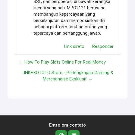
SSL, dan beroperasi di bawah kerangka
lisensi yang sah, MPO2121 berusaha
membangun kepercayaan yang
berkelanjutan dan memposisikan diri
sebagai platform taruhan online yang
tepercaya dan bertanggung jawab.
Link direto
Responder
← How To Play Slots Online For Real Money
LINKEXOTOTO Store - Perlengkapan Gaming &
Merchandise Eksklusif →
Entre em contato