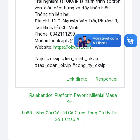
Trải nghiệm tại OKVIP là hành trình số trọn
vẹn, giàu cảm hứng và đầy khác biệt.
Thông tin liên hệ:
Địa chỉ: 11 Đ. Nguyễn Văn Trỗi, Phường 1,
Tân Bình, Hồ Chí Minh
Phone: 0342111299
Mail: infor.okviptv@gmail.com
Website:
https://okviptv.com/
Tags: #okvip #lien_minh_okvip
#tap_doan_okvip #cong_ty_okvip
Link direto
Responder
← Rajabandot: Platform Favorit Milenial Masa
Kini
Lu88 - Nhà Cái Giải Trí Cá Cược Bóng Đá Uy Tín
Số 1 Châu Á →