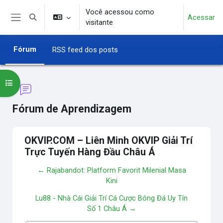
Ir para o conteúdo principal
Você acessou como
Acessar
Alternar entrada de pesquisa
visitante
Painel lateral
Fórum
RSS feed dos posts
Abrir índice do curso
Fórum de Aprendizagem
OKVIP.COM – Liên Minh OKVIP Giải Trí
Trực Tuyến Hàng Đầu Châu Á
← Rajabandot: Platform Favorit Milenial Masa
Kini
Lu88 - Nhà Cái Giải Trí Cá Cược Bóng Đá Uy Tín
Số 1 Châu Á →