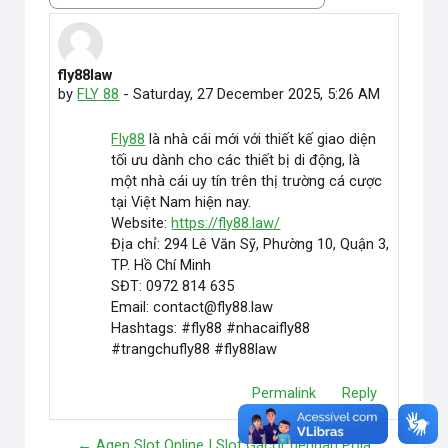
fly88law
Number of replies: 0
by
FLY 88
-
Saturday, 27 December 2025, 5:26 AM
Fly88
là nhà cái mới với thiết kế giao diện
tối ưu dành cho các thiết bị di động, là
một nhà cái uy tín trên thị trường cá cược
tại Việt Nam hiện nay.
Website:
https://fly88.law/
Địa chỉ: 294 Lê Văn Sỹ, Phường 10, Quận 3,
TP. Hồ Chí Minh
SĐT: 0972 814 635
Email: contact@fly88.law
Hashtags: #fly88 #nhacaifly88
#trangchufly88 #fly88law
Permalink
Reply
← Agen Slot Online | Slot Gacor dengan Pola