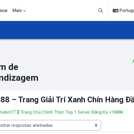
isar
Mais
Portuguê
Alternar entrada d
m de
ndizagem
88 – Trang Giải Trí Xanh Chín Hàng Đ
 Kubet77 🎖️ Trang Chủ Chính Thức Top 1 Server Đăng Ký +1888k
 de visualização