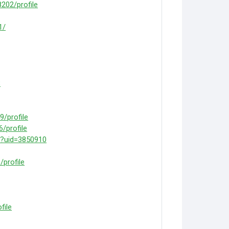
8202/profile
1/
8
9/profile
/profile
hp?uid=3850910
/profile
file