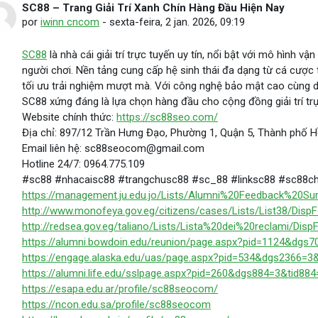
SC88 – Trang Giải Trí Xanh Chín Hàng Đầu Hiện Nay
Número de respostas: 0
por
iwinn cncom
-
sexta-feira, 2 jan. 2026, 09:19
SC88
là nhà cái giải trí trực tuyến uy tín, nổi bật với mô hình 
người chơi. Nền tảng cung cấp hệ sinh thái đa dạng từ cá cược t
tối ưu trải nghiệm mượt mà. Với công nghệ bảo mật cao cùng 
SC88 xứng đáng là lựa chọn hàng đầu cho cộng đồng giải trí trự
Website chính thức:
https://sc88seo.com/
Địa chỉ: 897/12 Trần Hưng Đạo, Phường 1, Quận 5, Thành phố H
Email liên hệ: sc88seocom@gmail.com
Hotline 24/7: 0964.775.109
#sc88 #nhacaisc88 #trangchusc88 #sc_88 #linksc88 #sc88c
https://management.ju.edu.jo/Lists/Alumni%20Feedback%20Su
http://www.monofeya.gov.eg/citizens/cases/Lists/List38/Dis
http://redsea.gov.eg/taliano/Lists/Lista%20dei%20reclami/Di
https://alumni.bowdoin.edu/reunion/page.aspx?pid=1124&dgs
https://engage.alaska.edu/uas/page.aspx?pid=534&dgs2366=
https://alumni.life.edu/sslpage.aspx?pid=260&dgs884=3&tid8
https://esapa.edu.ar/profile/sc88seocom/
https://ncon.edu.sa/profile/sc88seocom