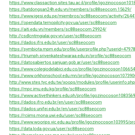
https://www.classaction.sites.tau.ac.il/profile/igozinocoson101
https://batdongsan24h.edu.vn/members/sc88seocom.15629/
https://www.igesi.edu.pe/miembros/sc88seocom/activity/2644
https://opendata.ternopilcity.gov.ua/user/sc88seocom
https://aiti.edu.vn/members/sc88seocom.29924/
http://csdlcntmgialai.gov.vn/user/sc88seocom
https://dados.ifrs.edu.br/user/sc88seocom
https://symbiota.mpm.edu/profile/userprofile.php?userid=4797
https://triumph.srivenkateshwaraa.edu.in/profile/sc88seocom
https://datosabiertos.sanjuan.gob.ar/user/sc88seocom
https://www.colegiodelabici.edu.co/profile/igozinocoson106654
https://www.orkhonschool.edu.mn/profile/igozinocoson1073906
http://www.stes.tyc.edu.tw/xoops/modules/profile/userinfo.p
https://mpc.imu.edu.kg/profile/sc88seocom
https://www.activethinkers.edu.ph/profile/igozinocoson1083569
https://dados.ifro.edu.br/en/user/sc88seocom
https://dados.unifei.edu.br/en/user/sc88seocom
https://rciims.mona.uwi.edu/user/sc88seocom
https://www.woorips.vic.edu.au/profile/igozinocoson103995/pro
https://data.loda.gov.ua/user/sc88seocom