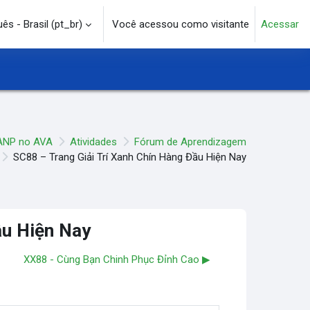
s - Brasil ‎(pt_br)‎
Você acessou como visitante
Acessar
e pesquisa
ANP no AVA
Atividades
Fórum de Aprendizagem
SC88 – Trang Giải Trí Xanh Chín Hàng Đầu Hiện Nay
ầu Hiện Nay
XX88 - Cùng Bạn Chinh Phục Đỉnh Cao ▶︎