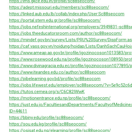
https://lms.gkce.edu.in/profile/sc88seocom/
https://adept.missouri.edu/members/sc88seocom/
https://linked.aub.edu.lb/collab/index.php/User:Sc88seocom
https://portal.stem.edu.gr/profile/sc88seocom/
https://jobs.nefeshinternational.org/employers/3949831-sc8
https://jobs.theeducatorsroom.com/author/sc88seocom/
https://mindef.gov.bn/survey/Lists/PRU%20Survey/DispForm.a
https://caf.vass.gov.vn/noidung/hoidap/Lists/DanhSachCauHo
https://www.ameap.ap.gov.br/profile/igozinocoson1013583/prof
https://www.rosewood.edu.na/profile/igozinocoson108950/prof
https://www.divinagracia.edu.ec/profile/igozinocoson1077895/p
https://www.iteandes.edu.co/author/sc88seocom
https://pibelearning.gov.bd/profile/sc88seocom
https://jobs.lifewest.edu/employer/sc88seocom/?v=5e9c52c6
https://tutos.cemea.org/s/C6C82IWwK
https://motionentrance.edu.np/profile/sc88seocom/
https://just.edu.jo/FacultiesandDepartments/FacultyofMedici
ID=44611
https://bbiny.edu/profile/sc88seocom/
https://sou.edu.kg/profile/sc88seocom/
https://osisat.edu.ng/elearning/profile/sc88seocom/