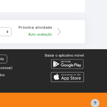
Próxima atividade
Auto-avaliação
Baixar o aplicativo móvel.
ite
Acessar
)
dos
.