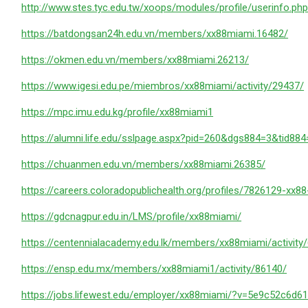
http://www.stes.tyc.edu.tw/xoops/modules/profile/userinfo.p
https://batdongsan24h.edu.vn/members/xx88miami.16482/
https://okmen.edu.vn/members/xx88miami.26213/
https://www.igesi.edu.pe/miembros/xx88miami/activity/29437/
https://mpc.imu.edu.kg/profile/xx88miami1
https://alumni.life.edu/sslpage.aspx?pid=260&dgs884=3&tid8
https://chuanmen.edu.vn/members/xx88miami.26385/
https://careers.coloradopublichealth.org/profiles/7826129-xx8
https://gdcnagpur.edu.in/LMS/profile/xx88miami/
https://centennialacademy.edu.lk/members/xx88miami/activity
https://ensp.edu.mx/members/xx88miami1/activity/86140/
https://jobs.lifewest.edu/employer/xx88miami/?v=5e9c52c6d6