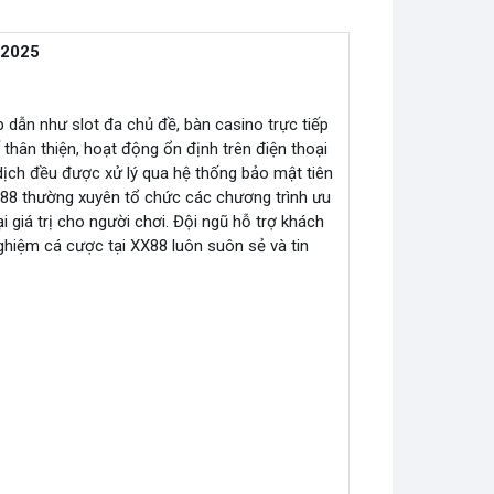
 2025
hấp dẫn như slot đa chủ đề, bàn casino trực tiếp
 thân thiện, hoạt động ổn định trên điện thoại
 dịch đều được xử lý qua hệ thống bảo mật tiên
X88 thường xuyên tổ chức các chương trình ưu
i giá trị cho người chơi. Đội ngũ hỗ trợ khách
nghiệm cá cược tại XX88 luôn suôn sẻ và tin