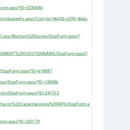
spForm.aspx?ID=3230680
tem/displayifs.aspx?List=6e146e50-e299-46da-
ne/Lists/Alumnis%20Survey/DispForm.aspx?
SESSMENT%20QUESTIONNAIRE/DispForm.aspx?
y/DispForm.aspx?ID=618087
uation/DispForm.aspx?ID=138386
rvey/DispForm.aspx?ID=241513
tisfaccin%20Capacitaciones%20RIPS/DispForm.aspx?
pForm.aspx?ID=203179