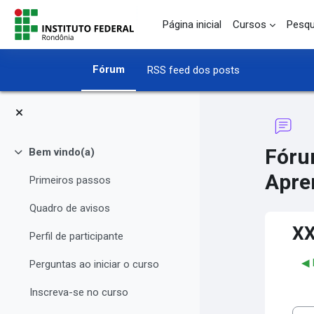
Ir para o conteúdo principal
Página inicial
Cursos
Pesqu
Fórum
RSS feed dos posts
Fóru
Bem vindo(a)
Contrair
Apre
Primeiros passos
Quadro de avisos
XX
Perfil de participante
◀︎
Perguntas ao iniciar o curso
Inscreva-se no curso