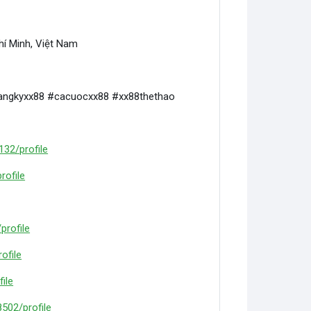
hí Minh, Việt Nam
angkyxx88 #cacuocxx88 #xx88thethao
132/profile
rofile
profile
ofile
ile
502/profile