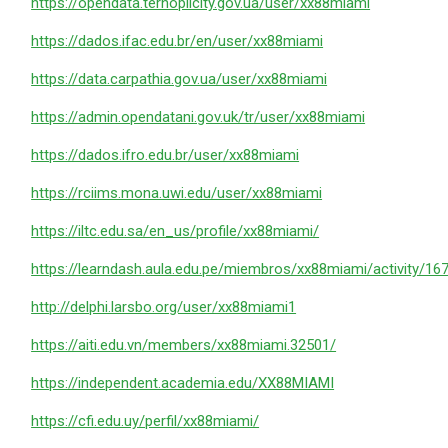
https://opendata.ternopilcity.gov.ua/user/xx88miami
https://dados.ifac.edu.br/en/user/xx88miami
https://data.carpathia.gov.ua/user/xx88miami
https://admin.opendatani.gov.uk/tr/user/xx88miami
https://dados.ifro.edu.br/user/xx88miami
https://rciims.mona.uwi.edu/user/xx88miami
https://iltc.edu.sa/en_us/profile/xx88miami/
https://learndash.aula.edu.pe/miembros/xx88miami/activity/16
http://delphi.larsbo.org/user/xx88miami1
https://aiti.edu.vn/members/xx88miami.32501/
https://independent.academia.edu/XX88MIAMI
https://cfi.edu.uy/perfil/xx88miami/