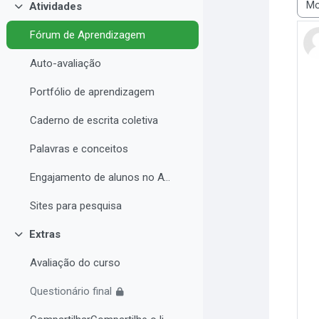
Atividades
Modo
Contrair
Fórum de Aprendizagem
Auto-avaliação
Portfólio de aprendizagem
Caderno de escrita coletiva
Palavras e conceitos
Engajamento de alunos no AVA e Desempenho Acadêmico
Sites para pesquisa
Extras
Contrair
Avaliação do curso
Questionário final