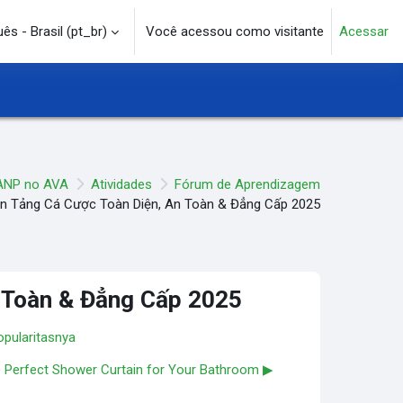
s - Brasil ‎(pt_br)‎
Você acessou como visitante
Acessar
e pesquisa
ANP no AVA
Atividades
Fórum de Aprendizagem
n Tảng Cá Cược Toàn Diện, An Toàn & Đẳng Cấp 2025
 Toàn & Đẳng Cấp 2025
pularitasnya
Perfect Shower Curtain for Your Bathroom ▶︎