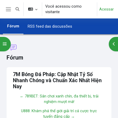
Ir para o conteúdo principal
Você acessou como
Acessar
Alternar entrada de pesquisa
visitante
Painel lateral
Fórum
RSS feed das discussões
Abrir índice do curso
Abr
Fórum
7M Bóng Đá Pháp: Cập Nhật Tỷ Số
Nhanh Chóng và Chuẩn Xác Nhất Hiện
Nay
← 789BET: Sân chơi xanh chín, đa thiết bị, trải
nghiệm mượt mà!
U888: Khám phá thế giới giải trí cá cược trực
tuyến đẳng cấp →