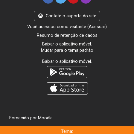
Contate o suporte do site
Você acessou como visitante (
Acessar
)
Resumo de retenção de dados
Baixar o aplicativo móvel.
Mudar para o tema padrão
Baixar o aplicativo móvel.
Fornecido por
Moodle
Tema: