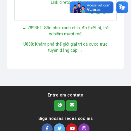
Link direto
Mostrar principal
Responder
← 789BET: Sân chơi xanh chín, đa thiết bị, trải
nghiệm mượt mà!
U888: Khám phá thế giới giải trí cá cược trực
tuyến đẳng cấp →
Entre em contato
Siga nossas redes sociais