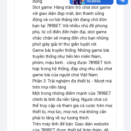
động.
Slot game: Hàng trăm trò chơi slot game
với giao diện đẹp mắt, âm thanh sống
động và cơ hội thắng lớn đang chờ đón
bạn tại 789BET. Với nhiều chủ đề phong
phú, từ cổ điển đến hiện đại, slot game
chắc chắn sẽ mang đến cho bạn những
phút giây giải trí thư giãn tuyệt vời.
Game bài truyền thống: Những game bài
truyền thống như tiến lên miền Nam,
phỏm, mậu binh… cũng được 789BET tích
hợp trong hệ thống, đáp ứng nhu cầu chơi
game bài của người chơi Việt Nam.
Phần 3: Trải nghiệm đa thiết bị - Mượt mà
trên mọi nền tảng
Một trong những điểm mạnh của 789BET
chính là tính đa nền tảng. Người chơi có
thể truy cập và tham gia cá cược trên mọi
thiết bị, mọi lúc, mọi nơi, mà không cần
phải lo lắng về sự tương thích.
Trên máy tính để bàn: Giao diện website
của 789BET được thiết kế thân thiện, dễ