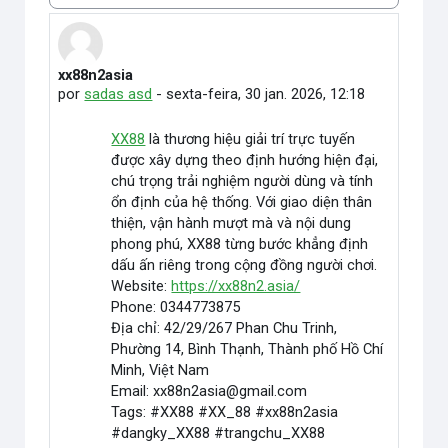
xx88n2asia
Número de respostas: 0
por
sadas asd
-
sexta-feira, 30 jan. 2026, 12:18
XX88
là thương hiệu giải trí trực tuyến
được xây dựng theo định hướng hiện đại,
chú trọng trải nghiệm người dùng và tính
ổn định của hệ thống. Với giao diện thân
thiện, vận hành mượt mà và nội dung
phong phú, XX88 từng bước khẳng định
dấu ấn riêng trong cộng đồng người chơi.
Website:
https://xx88n2.asia/
Phone: 0344773875
Địa chỉ: 42/29/267 Phan Chu Trinh,
Phường 14, Bình Thạnh, Thành phố Hồ Chí
Minh, Việt Nam
Email: xx88n2asia@gmail.com
Tags: #XX88 #XX_88 #xx88n2asia
#dangky_XX88 #trangchu_XX88