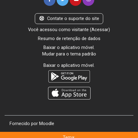
Contate o suporte do site
Você acessou como visitante (
Acessar
)
Resumo de retenção de dados
Baixar o aplicativo móvel.
Mudar para o tema padrão
Baixar o aplicativo móvel.
Fornecido por
Moodle
Tema: