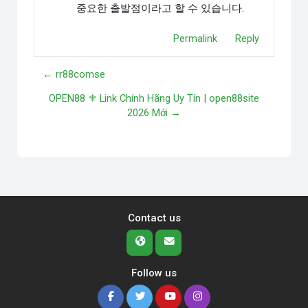
중요한 출발점이라고 할 수 있습니다.
Permalink
Reply
← rr88comse
OPEN88 ⚜️ Link Chính Hãng Uy Tín | open88site
2026 Mới →
Contact us
Follow us