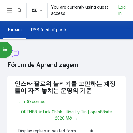
Skip to main content
You are currently using guest
Log
Toggle search input
access
in
Side panel
Forum
RSS feed of posts
Open course index
Fórum de Aprendizagem
인스타 팔로워 늘리기를 고민하는 계정
들이 자주 놓치는 운영의 기준
← rr88comse
OPEN88 ⚜️ Link Chính Hãng Uy Tín | open88site
2026 Mới →