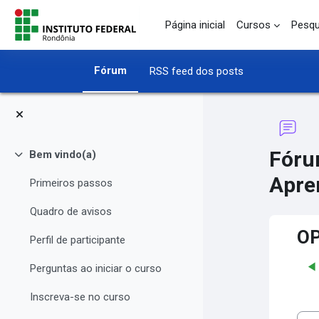
Ir para o conteúdo principal
Página inicial
Cursos
Pesqu
Fórum
RSS feed dos posts
Fóru
Bem vindo(a)
Contrair
Apre
Primeiros passos
Quadro de avisos
OP
Perfil de participante
◀
Perguntas ao iniciar o curso
Inscreva-se no curso