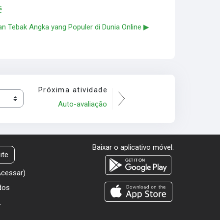
준
n Tebak Angka yang Populer di Dunia Online ▶︎
Próxima atividade
Auto-avaliação
Baixar o aplicativo móvel.
ite
Acessar
)
dos
.