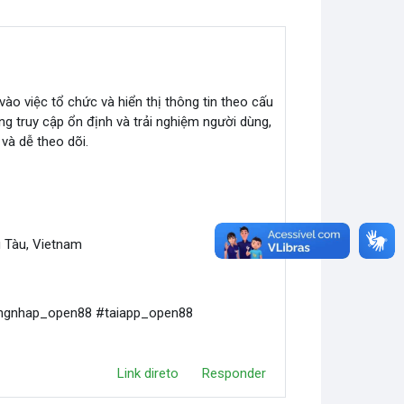
o việc tổ chức và hiển thị thông tin theo cấu
ng truy cập ổn định và trải nghiệm người dùng,
và dễ theo dõi.
g Tàu, Vietnam
ngnhap_open88 #taiapp_open88
Link direto
Responder