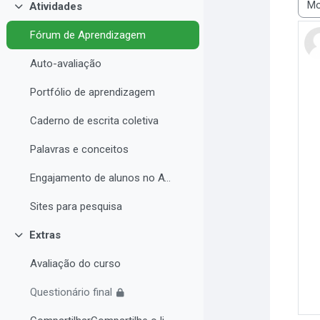
Atividades
Modo
Contrair
Fórum de Aprendizagem
Auto-avaliação
Portfólio de aprendizagem
Caderno de escrita coletiva
Palavras e conceitos
Engajamento de alunos no AVA e Desempenho Acadêmico
Sites para pesquisa
Extras
Contrair
Avaliação do curso
Questionário final