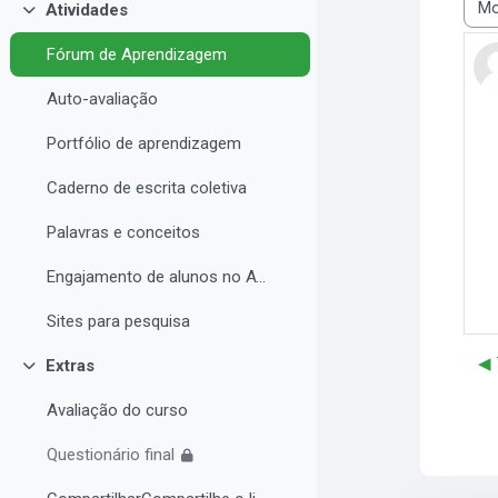
Atividades
Modo
Contrair
Fórum de Aprendizagem
Auto-avaliação
Portfólio de aprendizagem
Caderno de escrita coletiva
Palavras e conceitos
Engajamento de alunos no AVA e Desempenho Acadêmico
Sites para pesquisa
◀︎
Extras
Contrair
Avaliação do curso
Questionário final