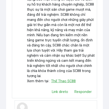
vụ hỗ trợ khách hàng chuyên nghiệp, SC88
thực sự là một sân chơi game mượt mà,
đáng để trải nghiệm. SC88 không chỉ
mang đến cho người chơi những giây phút
giải trí thư giãn mà còn là một nơi để thể
hiện khả năng, kỹ năng và may mắn của
mình. Nếu bạn đang tìm kiếm một nền
tảng game trực tuyến chất lượng, ổn định
và đáng tin cậy, SC88 chắc chắn là một
lựa chọn tuyệt vời. Hãy tham gia trải
nghiệm và cảm nhận sự khác biệt! Sự phát
triển không ngừng và cam kết mang đến
trải nghiệm tốt nhất cho người chơi chính
là chìa khóa thành công của SC88 trong
tương lai.
Xem thêm tại :
Thể Thao SC88
Link direto
Responder