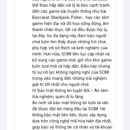
thể thao hấp dẫn với tỷ lệ kèo cạnh tranh,
đến các game bài truyền thống như bài
Baccarat, Blackjack, Poker… hay các slot
game hiện đại với đồ họa sống động, âm
thanh chân thực, tất cả đều được hội tụ
tại đây. Sự đa dạng này đảm bảo người
chơi luôn tìm thấy được những trò chơi
phù hợp với sở thích và kinh nghiệm của
mình. Hơn nữa, SC88 liên tục cập nhật và
bổ sung các game mới, giữ cho kho game
luôn tươi mới và hấp dẫn. Điều này chứng
tỏ sự nỗ lực không ngừng nghỉ của SC88
trong việc mang đến những trải nghiệm
giải trí tốt nhất cho người chơi.
IV. Bảo mật thông tin tuyệt đối – An tâm
trải nghiệm, quên đi lo lắng:
An ninh và bảo mật thông tin luôn là vấn
đề được đặt lên hàng đầu tại SC88. Hệ
thống bảo mật tiên tiến, được xây dựng
dựa trên công nghệ mã hóa hiện đại nhất,
giúp bảo vệ thông tin cá nhân và tài khoản