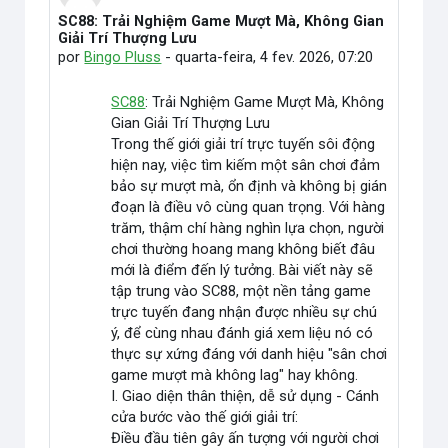
SC88: Trải Nghiệm Game Mượt Mà, Không Gian
Número de respostas: 2
Giải Trí Thượng Lưu
por
Bingo Pluss
-
quarta-feira, 4 fev. 2026, 07:20
SC88
: Trải Nghiệm Game Mượt Mà, Không
Gian Giải Trí Thượng Lưu
Trong thế giới giải trí trực tuyến sôi động
hiện nay, việc tìm kiếm một sân chơi đảm
bảo sự mượt mà, ổn định và không bị gián
đoạn là điều vô cùng quan trọng. Với hàng
trăm, thậm chí hàng nghìn lựa chọn, người
chơi thường hoang mang không biết đâu
mới là điểm đến lý tưởng. Bài viết này sẽ
tập trung vào SC88, một nền tảng game
trực tuyến đang nhận được nhiều sự chú
ý, để cùng nhau đánh giá xem liệu nó có
thực sự xứng đáng với danh hiệu "sân chơi
game mượt mà không lag" hay không.
I. Giao diện thân thiện, dễ sử dụng - Cánh
cửa bước vào thế giới giải trí:
Điều đầu tiên gây ấn tượng với người chơi