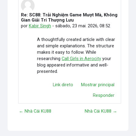
Re: SC88: Trải Nghiệm Game Mượt Mà, Không
Em resposta à Bingo Pluss
Gian Giải Trí Thượng Lưu
por
Kabir Singh
-
sábado, 23 mai. 2026, 08:52
A thoughtfully created article with clear
and simple explanations. The structure
makes it easy to follow. While
researching
Call Girls in Aerocity
your
blog appeared informative and well-
presented.
Link direto
Mostrar principal
Responder
← Nhà Cái KU88
Nhà Cái KU88 →