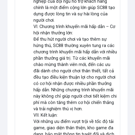
nghiệp của đội ngũ hỗ trợ khách hàng
chính là một điểm cộng lớn giúp SC88 tạo
dựng được lòng tin và sự hài lòng của
người chơi.
VI. Chương trình khuyến mãi hấp dẫn – Cơ
hội nhận thưởng lớn:
Để thu hút người chơi và tạo thêm sự
hứng thú, SC88 thường xuyên tung ra các
chương trình khuyến mãi hấp dẫn với nhiều
phần thưởng giá trị. Từ các khuyến mãi
chào mừng thành viên mới, đến các ưu
đãi dành cho người chơi thân thiết, tất cả
đều tạo điều kiện thuận lợi cho người chơi
có cơ hội nhận được nhiều phần thưởng
hấp dẫn. Những chương trình khuyến mãi
này không chỉ giúp người chơi tiết kiệm chi
phí mà còn tăng thêm cơ hội chiến thắng
và trải nghiệm thú vị hơn.
VII. Kết luận:
Với những ưu điểm vượt trội về tốc độ tải
game, giao diện thân thiện, kho game đa
dạng, bảo mật thông tin tuyệt đối và dịch