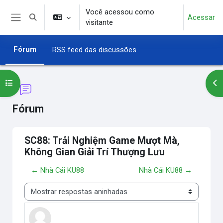
Ir para o conteúdo principal
Você acessou como
Acessar
Alternar entrada de pesquisa
visitante
Painel lateral
Fórum
RSS feed das discussões
Abrir índice do curso
Abr
Fórum
SC88: Trải Nghiệm Game Mượt Mà,
Không Gian Giải Trí Thượng Lưu
← Nhà Cái KU88
Nhà Cái KU88 →
Modo de visualização