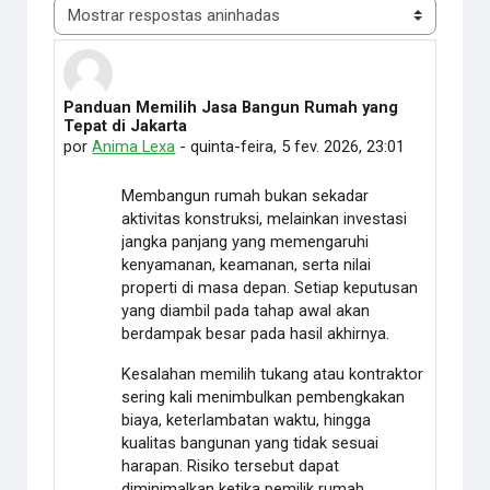
Modo de visualização
Panduan Memilih Jasa Bangun Rumah yang
Número de respostas: 0
Tepat di Jakarta
por
Anima Lexa
-
quinta-feira, 5 fev. 2026, 23:01
Membangun rumah bukan sekadar
aktivitas konstruksi, melainkan investasi
jangka panjang yang memengaruhi
kenyamanan, keamanan, serta nilai
properti di masa depan. Setiap keputusan
yang diambil pada tahap awal akan
berdampak besar pada hasil akhirnya.
Kesalahan memilih tukang atau kontraktor
sering kali menimbulkan pembengkakan
biaya, keterlambatan waktu, hingga
kualitas bangunan yang tidak sesuai
harapan. Risiko tersebut dapat
diminimalkan ketika pemilik rumah