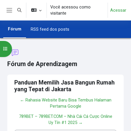
Ir para o conteúdo principal
Você acessou como
Acessar
Alternar entrada de pesquisa
visitante
Painel lateral
Fórum
RSS feed dos posts
Abrir índice do curso
Fórum de Aprendizagem
Panduan Memilih Jasa Bangun Rumah
yang Tepat di Jakarta
← Rahasia Website Baru Bisa Tembus Halaman
Pertama Google
789BET – 789BET.COM – Nhà Cái Cá Cược Online
Uy Tín #1 2025 →