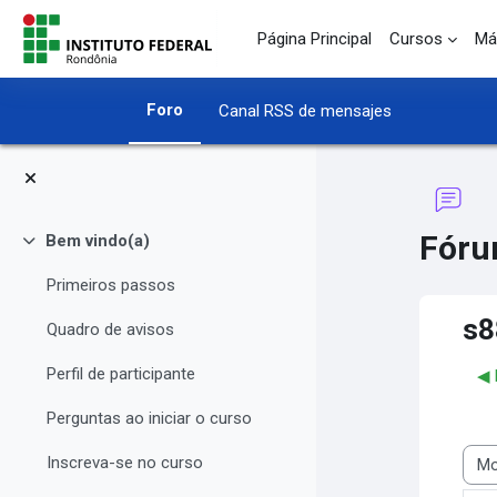
Salta al contenido principal
Página Principal
Cursos
Má
Foro
Canal RSS de mensajes
Fóru
Bem vindo(a)
Colapsar
Primeiros passos
s8
Quadro de avisos
Perfil de participante
◀︎
Perguntas ao iniciar o curso
Inscreva-se no curso
Most