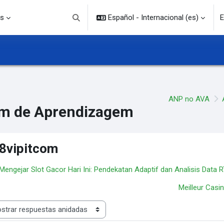
s
Español - Internacional ‎(es)‎
E
Selector de búsqueda de entrada
ANP no AVA
m de Aprendizagem
8vipitcom
 Mengejar Slot Gacor Hari Ini: Pendekatan Adaptif dan Analisis Data
Meilleur Casi
rar modo