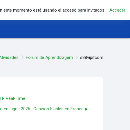
n este momento está usando el acceso para invitados
Acceder
Atividades
Fórum de Aprendizagem
s88vipitcom
 RTP Real-Time
no en Ligne 2026 : Casinos Fiables en France ▶︎