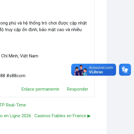
hong phú và hệ thống trò chơi được cập nhật
 độ truy cập ổn định, bảo mật cao và nhiều
ồ Chí Minh, Việt Nam
ks88 #s88com
Enlace permanente
Responder
 RTP Real-Time
no en Ligne 2026 : Casinos Fiables en France ▶︎