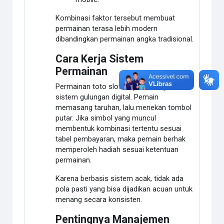
Kombinasi faktor tersebut membuat
permainan terasa lebih modern
dibandingkan permainan angka tradisional.
Cara Kerja Sistem
Permainan
Permainan toto slot berjalan dengan
sistem gulungan digital. Pemain
memasang taruhan, lalu menekan tombol
putar. Jika simbol yang muncul
membentuk kombinasi tertentu sesuai
tabel pembayaran, maka pemain berhak
memperoleh hadiah sesuai ketentuan
permainan.
Karena berbasis sistem acak, tidak ada
pola pasti yang bisa dijadikan acuan untuk
menang secara konsisten.
Pentingnya Manajemen