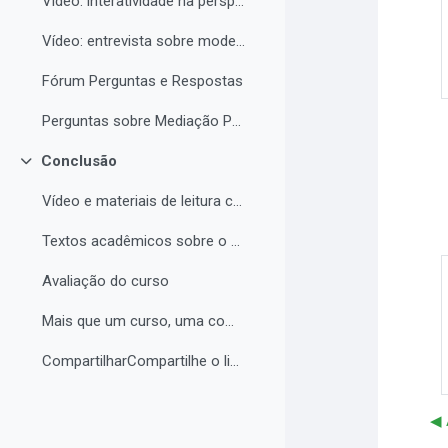
Vídeo: interatividade na perspectiva de Vigotski
Vídeo: entrevista sobre modelos de tutoria e modelos de cursos a distância
Fórum Perguntas e Respostas
Perguntas sobre Mediação Pedagógica
Conclusão
Contrair
Vídeo e materiais de leitura complementar
Textos acadêmicos sobre o curso (para aprofundamento opcional)
Avaliação do curso
Mais que um curso, uma comunidade de aprendizagem!...
CompartilharCompartilhe o link do curso em suas re...
◀︎