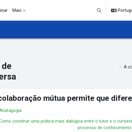
isar
Mais
Portuguê
Alternar entrada d
 de
A co
ersa
colaboração mútua permite que difere
 Andragogia
Como construir uma prática mais dialógica entre o tutor e o cursist
processo de conhecimento?