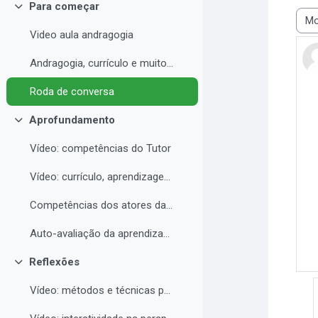
Para começar
Contrair
Modo
Video aula andragogia
Andragogia, currículo e muito mais
Roda de conversa
Aprofundamento
Contrair
Vídeo: competências do Tutor
Vídeo: currículo, aprendizagem e docência para EAD
Competências dos atores da educação a distância professor, tutor e aluno
Auto-avaliação da aprendizagem
Reflexões
Contrair
Vídeo: métodos e técnicas para EAD