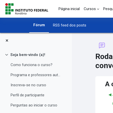
Ir para o conteúdo principal
Página inicial
Cursos
Pesqu
Fórum
RSS feed dos posts
Roda
Seja bem-vindo (a)!
Contrair
conv
Como funciona o curso?
Programa e professores autores
A 
Inscreva-se no curso
◀︎
Perfil de participante
Perguntas ao iniciar o curso