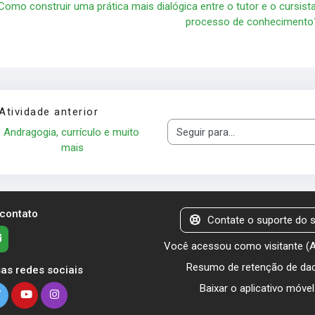
Como construir uma prática mais dialógica entre o tutor e o cursist
processo de conhecimento?
Atividade anterior
Andragogia, currículo e muito 
Seguir para...
mais
 contato
Contate o suporte do s
Você acessou como visitante (
Resumo de retenção de da
as redes sociais
Baixar o aplicativo móvel