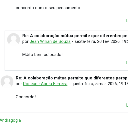
concordo com o seu pensamento
Re: A colaboração mútua permite que diferentes pe
Em resposta à Carlos Eduardo Santos
por
Jean Willian de Souza
-
sexta-feira, 20 fev. 2026, 19
MUito bem colocado!
Re: A colaboração mútua permite que diferentes persp
Em resposta à CLAUDIO JESUS DUARTE RAMIREZ
por
Roseane Abreu Ferreira
-
quinta-feira, 5 mar. 2026, 19:1
Concordo!
 Andragogia