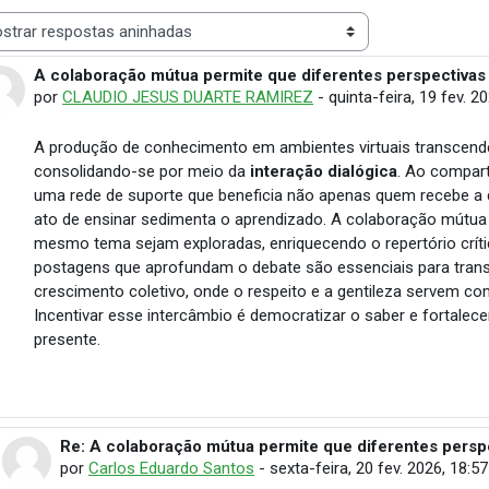
 de visualização
A colaboração mútua permite que diferentes perspectivas
Número de respostas: 3
por
CLAUDIO JESUS DUARTE RAMIREZ
-
quinta-feira, 19 fev. 2
A produção de conhecimento em ambientes virtuais transcend
consolidando-se por meio da
interação dialógica
. Ao compart
uma rede de suporte que beneficia não apenas quem recebe a
ato de ensinar sedimenta o aprendizado. A colaboração mútua 
mesmo tema sejam exploradas, enriquecendo o repertório crític
postagens que aprofundam o debate são essenciais para tra
crescimento coletivo, onde o respeito e a gentileza servem 
Incentivar esse intercâmbio é democratizar o saber e fortalec
presente.
Re: A colaboração mútua permite que diferentes persp
Em resposta à CLAUDIO JESUS DUARTE RAMIREZ
por
Carlos Eduardo Santos
-
sexta-feira, 20 fev. 2026, 18:57