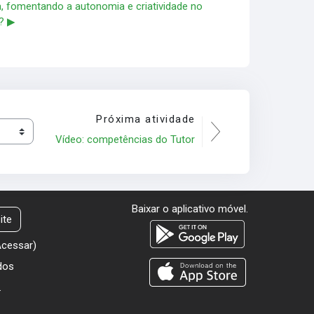
a, fomentando a autonomia e criatividade no
 ▶︎
Próxima atividade
Vídeo: competências do Tutor
Baixar o aplicativo móvel.
ite
Acessar
)
dos
.