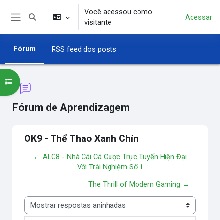
Ir para o conteúdo principal
Você acessou como
Acessar
Alternar entrada de pesquisa
visitante
Painel lateral
Fórum
RSS feed dos posts
Abrir índice do curso
Fórum de Aprendizagem
OK9 - Thể Thao Xanh Chín
← ALO8 - Nhà Cái Cá Cược Trực Tuyến Hiện Đại
Với Trải Nghiệm Số 1
The Thrill of Modern Gaming →
Modo de visualização