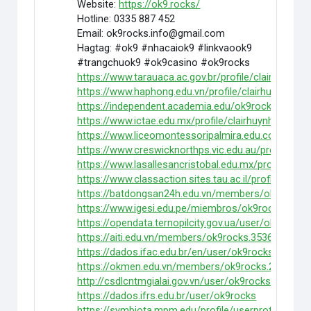
Website:
https://ok9.rocks/
Hotline: 0335 887 452
Email: ok9rocks.info@gmail.com
Hagtag: #ok9 #nhacaiok9 #linkvaook9
#trangchuok9 #ok9casino #ok9rocks
https://www.tarauaca.ac.gov.br/profile/clairhuynhe
https://www.haphong.edu.vn/profile/clairhuynheta5
https://independent.academia.edu/ok9rocks
https://www.ictae.edu.mx/profile/clairhuynheta504
https://www.liceomontessoripalmira.edu.co/profile
https://www.creswicknorthps.vic.edu.au/profile/cl
https://www.lasallesancristobal.edu.mx/profile/cla
https://www.classaction.sites.tau.ac.il/profile/cla
https://batdongsan24h.edu.vn/members/ok9rocks.
https://www.igesi.edu.pe/miembros/ok9rocks/activ
https://opendata.ternopilcity.gov.ua/user/ok9rocks
https://aiti.edu.vn/members/ok9rocks.35361/
https://dados.ifac.edu.br/en/user/ok9rocks
https://okmen.edu.vn/members/ok9rocks.27065/
http://csdlcntmgialai.gov.vn/user/ok9rocks
https://dados.ifrs.edu.br/user/ok9rocks
https://symbiota.mpm.edu/profile/userprofile.php?