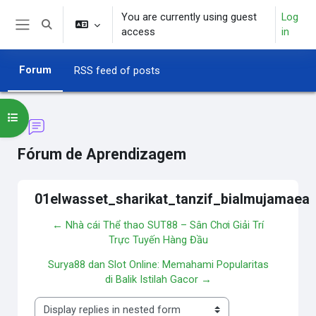
Skip to main content
You are currently using guest
Log
Toggle search input
access
in
Side panel
Forum
RSS feed of posts
Open course index
Fórum de Aprendizagem
01elwasset_sharikat_tanzif_bialmujamaea
← Nhà cái Thể thao SUT88 – Sân Chơi Giải Trí
Trực Tuyến Hàng Đầu
Surya88 dan Slot Online: Memahami Popularitas
di Balik Istilah Gacor →
Display mode