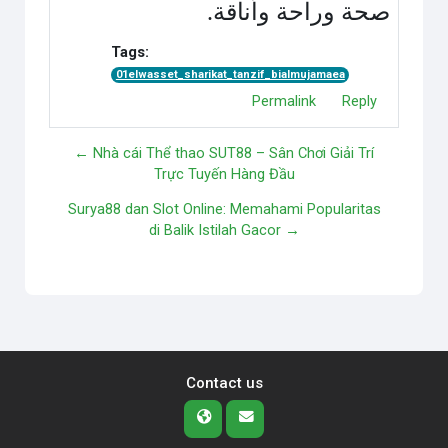
صحة وراحة وأناقة
.
Tags:
01elwasset_sharikat_tanzif_bialmujamaea
Permalink
Reply
← Nhà cái Thể thao SUT88 – Sân Chơi Giải Trí
Trực Tuyến Hàng Đầu
Surya88 dan Slot Online: Memahami Popularitas
di Balik Istilah Gacor →
Contact us