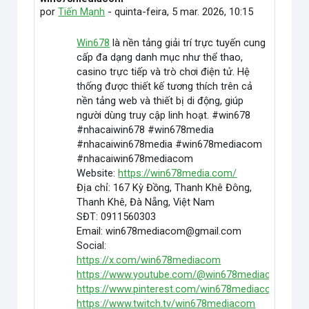
por
Tiến Mạnh
-
quinta-feira, 5 mar. 2026, 10:15
Win678
là nền tảng giải trí trực tuyến cung
cấp đa dạng danh mục như thể thao,
casino trực tiếp và trò chơi điện tử. Hệ
thống được thiết kế tương thích trên cả
nền tảng web và thiết bị di động, giúp
người dùng truy cập linh hoạt. #win678
#nhacaiwin678 #win678media
#nhacaiwin678media #win678mediacom
#nhacaiwin678mediacom
Website:
https://win678media.com/
Địa chỉ: 167 Kỳ Đồng, Thanh Khê Đông,
Thanh Khê, Đà Nẵng, Việt Nam
SĐT: 0911560303
Email: win678mediacom@gmail.com
Social:
https://x.com/win678mediacom
https://www.youtube.com/@win678mediacom
https://www.pinterest.com/win678mediacom/
https://www.twitch.tv/win678mediacom