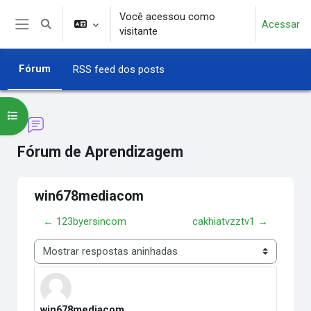
Ir para o conteúdo principal
Você acessou como
Acessar
Alternar entrada de pesquisa
visitante
Painel lateral
Fórum
RSS feed dos posts
Abrir índice do curso
Fórum de Aprendizagem
win678mediacom
← 123byersincom
cakhiatvzztv1 →
Modo de visualização
win678mediacom
Número de respostas: 0