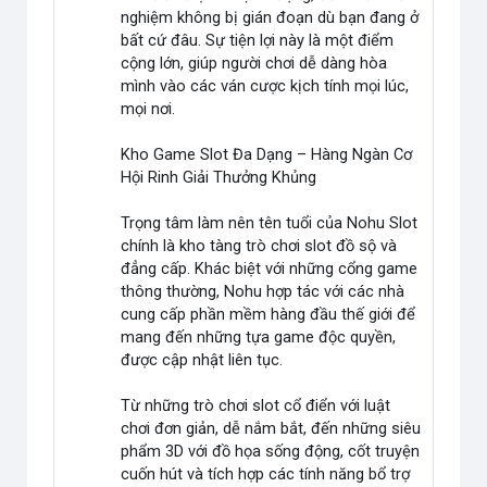
nghiệm không bị gián đoạn dù bạn đang ở
bất cứ đâu. Sự tiện lợi này là một điểm
cộng lớn, giúp người chơi dễ dàng hòa
mình vào các ván cược kịch tính mọi lúc,
mọi nơi.
Kho Game Slot Đa Dạng – Hàng Ngàn Cơ
Hội Rinh Giải Thưởng Khủng
Trọng tâm làm nên tên tuổi của Nohu Slot
chính là kho tàng trò chơi slot đồ sộ và
đẳng cấp. Khác biệt với những cổng game
thông thường, Nohu hợp tác với các nhà
cung cấp phần mềm hàng đầu thế giới để
mang đến những tựa game độc quyền,
được cập nhật liên tục.
Từ những trò chơi slot cổ điển với luật
chơi đơn giản, dễ nắm bắt, đến những siêu
phẩm 3D với đồ họa sống động, cốt truyện
cuốn hút và tích hợp các tính năng bổ trợ