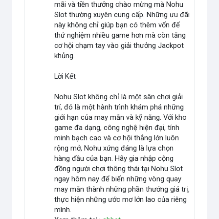
mãi và tiền thưởng chào mừng mà Nohu
Slot thường xuyên cung cấp. Những ưu đãi
này không chỉ giúp bạn có thêm vốn để
thử nghiệm nhiều game hơn mà còn tăng
cơ hội chạm tay vào giải thưởng Jackpot
khủng.
Lời Kết
Nohu Slot không chỉ là một sân chơi giải
trí, đó là một hành trình khám phá những
giới hạn của may mắn và kỹ năng. Với kho
game đa dạng, công nghệ hiện đại, tính
minh bạch cao và cơ hội thắng lớn luôn
rộng mở, Nohu xứng đáng là lựa chọn
hàng đầu của bạn. Hãy gia nhập cộng
đồng người chơi thông thái tại Nohu Slot
ngay hôm nay để biến những vòng quay
may mắn thành những phần thưởng giá trị,
thực hiện những ước mơ lớn lao của riêng
mình.