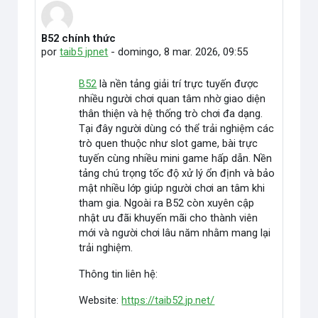
B52 chính thức
Número de respostas: 0
por
taib5 jpnet
-
domingo, 8 mar. 2026, 09:55
B52
là nền tảng giải trí trực tuyến được
nhiều người chơi quan tâm nhờ giao diện
thân thiện và hệ thống trò chơi đa dạng.
Tại đây người dùng có thể trải nghiệm các
trò quen thuộc như slot game, bài trực
tuyến cùng nhiều mini game hấp dẫn. Nền
tảng chú trọng tốc độ xử lý ổn định và bảo
mật nhiều lớp giúp người chơi an tâm khi
tham gia. Ngoài ra B52 còn xuyên cập
nhật ưu đãi khuyến mãi cho thành viên
mới và người chơi lâu năm nhằm mang lại
trải nghiệm.
Thông tin liên hệ:
Website:
https://taib52.jp.net/