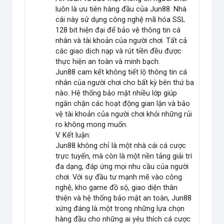
luôn là ưu tiên hàng đầu của Jun88. Nhà
cái này sử dụng công nghệ mã hóa SSL
128 bit hiện đại để bảo vệ thông tin cá
nhân và tài khoản của người chơi. Tất cả
các giao dịch nạp và rút tiền đều được
thực hiện an toàn và minh bạch.
Jun88 cam kết không tiết lộ thông tin cá
nhân của người chơi cho bất kỳ bên thứ ba
nào. Hệ thống bảo mật nhiều lớp giúp
ngăn chặn các hoạt động gian lận và bảo
vệ tài khoản của người chơi khỏi những rủi
ro không mong muốn.
V. Kết luận:
Jun88 không chỉ là một nhà cái cá cược
trực tuyến, mà còn là một nền tảng giải trí
đa dạng, đáp ứng mọi nhu cầu của người
chơi. Với sự đầu tư mạnh mẽ vào công
nghệ, kho game đồ sộ, giao diện thân
thiện và hệ thống bảo mật an toàn, Jun88
xứng đáng là một trong những lựa chọn
hàng đầu cho những ai yêu thích cá cược