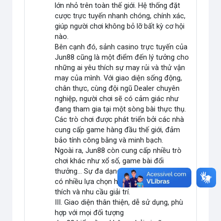
lớn nhỏ trên toàn thế giới. Hệ thống đặt
cược trực tuyến nhanh chóng, chính xác,
giúp người chơi không bỏ lỡ bất kỳ cơ hội
nào.
Bên cạnh đó, sảnh casino trực tuyến của
Jun88 cũng là một điểm đến lý tưởng cho
những ai yêu thích sự may rủi và thử vận
may của mình. Với giao diện sống động,
chân thực, cùng đội ngũ Dealer chuyên
nghiệp, người chơi sẽ có cảm giác như
đang tham gia tại một sòng bài thực thụ.
Các trò chơi được phát triển bởi các nhà
cung cấp game hàng đầu thế giới, đảm
bảo tính công bằng và minh bạch.
Ngoài ra, Jun88 còn cung cấp nhiều trò
chơi khác như xổ số, game bài đổi
thưởng… Sự đa dạng này giúp người chơi
có nhiều lựa chọn hơn, thỏa mãn mọi sở
thích và nhu cầu giải trí.
III. Giao diện thân thiện, dễ sử dụng, phù
hợp với mọi đối tượng