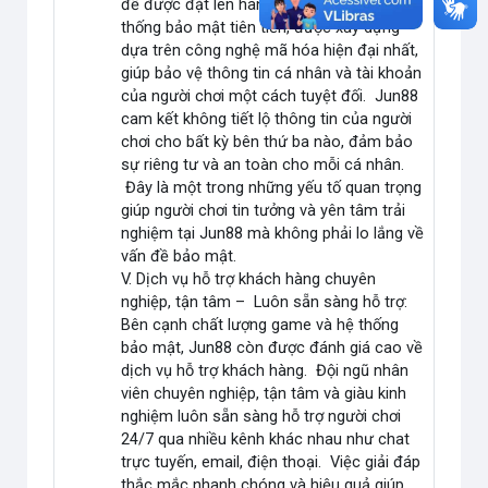
đề được đặt lên hàng đầu tại Jun88. Hệ
thống bảo mật tiên tiến, được xây dựng
dựa trên công nghệ mã hóa hiện đại nhất,
giúp bảo vệ thông tin cá nhân và tài khoản
của người chơi một cách tuyệt đối. Jun88
cam kết không tiết lộ thông tin của người
chơi cho bất kỳ bên thứ ba nào, đảm bảo
sự riêng tư và an toàn cho mỗi cá nhân.
Đây là một trong những yếu tố quan trọng
giúp người chơi tin tưởng và yên tâm trải
nghiệm tại Jun88 mà không phải lo lắng về
vấn đề bảo mật.
V. Dịch vụ hỗ trợ khách hàng chuyên
nghiệp, tận tâm – Luôn sẵn sàng hỗ trợ:
Bên cạnh chất lượng game và hệ thống
bảo mật, Jun88 còn được đánh giá cao về
dịch vụ hỗ trợ khách hàng. Đội ngũ nhân
viên chuyên nghiệp, tận tâm và giàu kinh
nghiệm luôn sẵn sàng hỗ trợ người chơi
24/7 qua nhiều kênh khác nhau như chat
trực tuyến, email, điện thoại. Việc giải đáp
thắc mắc nhanh chóng và hiệu quả giúp