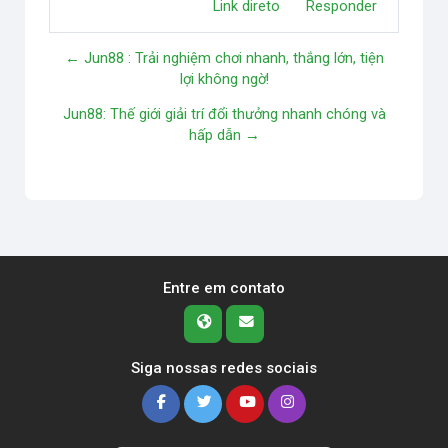
Link direto
Responder
← Jun88 : Trải nghiệm chơi nhanh, thắng lớn, tiện
lợi không ngờ!
Jun88: Thế giới giải trí đổi thưởng nhanh chóng và
hấp dẫn →
Entre em contato
Siga nossas redes sociais