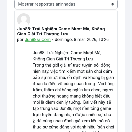
Modo de visualização
Jun88: Trải Nghiệm Game Mượt Mà, Không
Número de respostas: 0
Gian Giải Trí Thượng Lưu
por
Jun88sr Com
-
domingo, 8 mar. 2026, 10:26
Jun88: Trải Nghiệm Game Mượt Mà,
Không Gian Giải Trí Thượng Lưu
Trong thế giới giải trí trực tuyến sôi động
hiện nay, việc tìm kiếm một sân chơi đảm
bảo sự mượt mà, ổn định và không bị gián
đoạn là điều vô cùng quan trọng. Với hàng
trăm, thậm chí hàng nghìn lựa chọn, người
chơi thường hoang mang không biết đâu
mới là điểm đến lý tưởng. Bài viết này sẽ
tập trung vào Jun88, một nền tảng game
trực tuyến đang nhận được nhiều sự chú
ý, để cùng nhau đánh giá xem liệu nó có
thực sự xứng đáng với danh hiệu "sân chơi