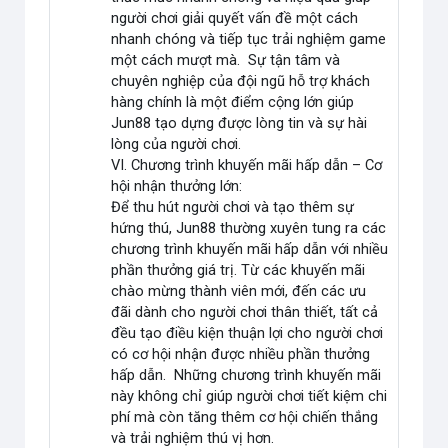
người chơi giải quyết vấn đề một cách
nhanh chóng và tiếp tục trải nghiệm game
một cách mượt mà. Sự tận tâm và
chuyên nghiệp của đội ngũ hỗ trợ khách
hàng chính là một điểm cộng lớn giúp
Jun88 tạo dựng được lòng tin và sự hài
lòng của người chơi.
VI. Chương trình khuyến mãi hấp dẫn – Cơ
hội nhận thưởng lớn:
Để thu hút người chơi và tạo thêm sự
hứng thú, Jun88 thường xuyên tung ra các
chương trình khuyến mãi hấp dẫn với nhiều
phần thưởng giá trị. Từ các khuyến mãi
chào mừng thành viên mới, đến các ưu
đãi dành cho người chơi thân thiết, tất cả
đều tạo điều kiện thuận lợi cho người chơi
có cơ hội nhận được nhiều phần thưởng
hấp dẫn. Những chương trình khuyến mãi
này không chỉ giúp người chơi tiết kiệm chi
phí mà còn tăng thêm cơ hội chiến thắng
và trải nghiệm thú vị hơn.