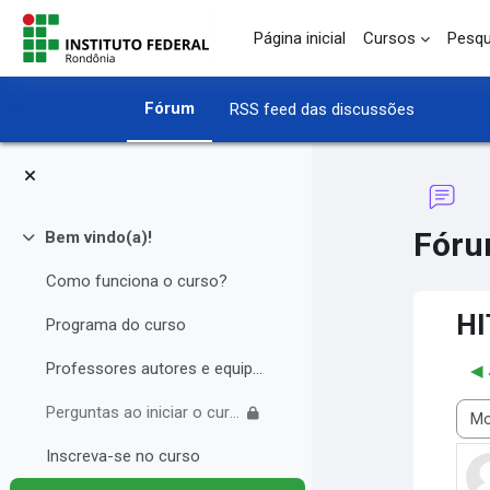
Ir para o conteúdo principal
Página inicial
Cursos
Pesqu
Fórum
RSS feed das discussões
Fór
Bem vindo(a)!
Contrair
Como funciona o curso?
HI
Programa do curso
Professores autores e equipe multidisciplinar
◀︎
Perguntas ao iniciar o curso
Modo
Inscreva-se no curso