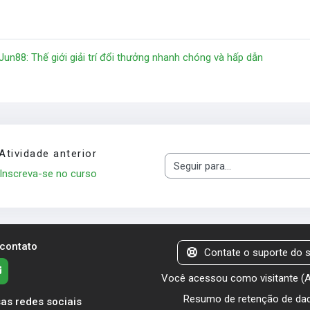
 Jun88: Thế giới giải trí đổi thưởng nhanh chóng và hấp dẫn
Atividade anterior
Seguir para...
Inscreva-se no curso
 contato
Contate o suporte do s
Você acessou como visitante (
Resumo de retenção de da
as redes sociais