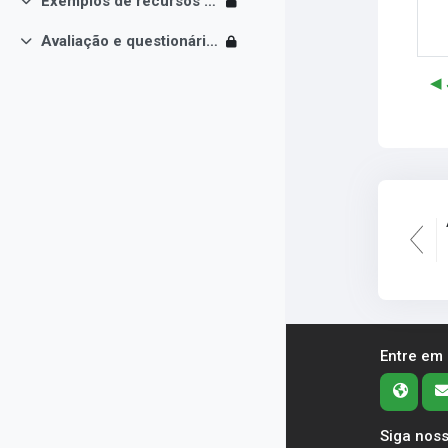
Exemplos de recursos e atividades
Contrair
Avaliação e questionário final
Contrair
◀︎
Entre em
Siga noss