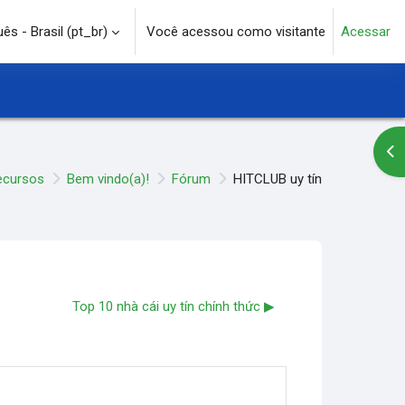
s - Brasil ‎(pt_br)‎
Você acessou como visitante
Acessar
e pesquisa
Abr
ecursos
Bem vindo(a)!
Fórum
HITCLUB uy tín
Top 10 nhà cái uy tín chính thức ▶︎