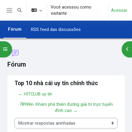
Ir para o conteúdo principal
Você acessou como
Acessar
Alternar entrada de pesquisa
visitante
Painel lateral
Fórum
RSS feed das discussões
Abrir índice do curso
Abr
Fórum
Top 10 nhà cái uy tín chính thức
← HITCLUB uy tín
789Win: Khám phá thiên đường giải trí trực tuyến
đỉnh cao →
Modo de visualização