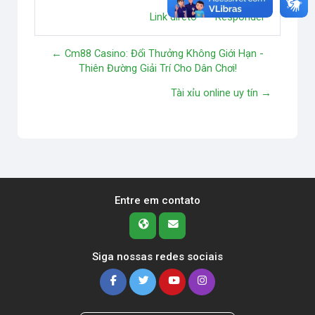
Link direto
Responder
← Cm88 Casino: Đổi Thưởng Không Giới Hạn -
Thiên Đường Giải Trí Cho Dân Chơi!
Tài xỉu online uy tín →
Entre em contato
Siga nossas redes sociais