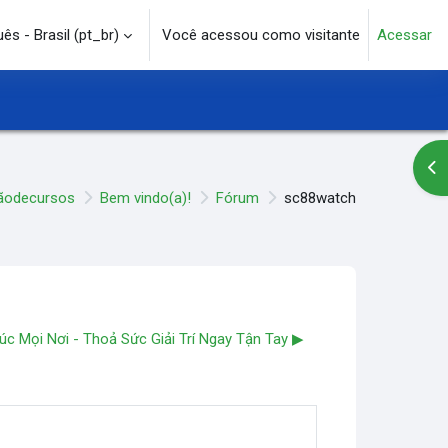
s - Brasil ‎(pt_br)‎
Você acessou como visitante
Acessar
e pesquisa
Abr
çãodecursos
Bem vindo(a)!
Fórum
sc88watch
c Mọi Nơi - Thoả Sức Giải Trí Ngay Tận Tay ▶︎