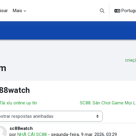
isar
Mais
Portuguê
Alternar entrada d
cria
um
88watch
Tài xỉu online uy tín
SC88: Sân Chơi Game Mọi Lú
 de visualização
sc88watch
Número de respostas: 0
por
NHÀ CÁI SC88
-
segunda-feira, 9 mar. 2026, 03:29