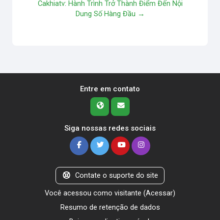
Cakhiatv: Hành Trình Trở Thành Điểm Đến Nội
Dung Số Hàng Đầu →
Entre em contato
Siga nossas redes sociais
Contate o suporte do site
Você acessou como visitante (
Acessar
)
Resumo de retenção de dados