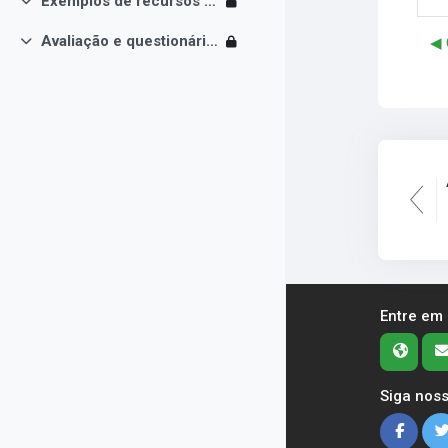
Exemplos de recursos e atividades
Contrair
Avaliação e questionário final
◀︎
Contrair
Entre em
Siga noss