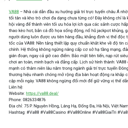
VA88
– Nhà cái dẫn đầu xu hướng giải trí trực tuyến châu Á n
tối tân và kho trò chơi đa dạng chưa từng có! Đây không chỉ l
hội vàng để thành viên tối ưu hóa lợi ích qua các sảnh cược hấp
thao kèo hot, bắn cá đồ họa sống động, nổ hũ jackpot khủng, 
người dùng luôn được ưu tiên hàng đầu, khẳng định vị thế độc t
tốc của VA88: Nền tảng thiết lập quy chuẩn khắt khe về độ tin c
chính. Hệ thống không ngừng nâng cấp cơ sở hạ tầng mạng, đ
gián đoạn, ngay cả giờ cao điểm. Bảo mật tiên tiến, nạp rút siêu
chơi an toàn, minh bạch và đẳng cấp. Lịch sử hình thành: VA88 
mạnh có thâm niên lâu năm trong ngành giải trí trực tuyến Đông
thương hiệu nhanh chóng mở rộng địa bàn hoạt động ra khắp các 
cập mỗi ngày. VA88 không ngừng đổi mới để giữ vững vị thế dẫ
Liên hệ:
Website:
https://va88.deal/
Phone: 0826334876
Địa chỉ: 75 P. Nguyên Hồng, Láng Hạ, Đống Đa, Hà Nội, Việt Na
Hashtag: #Va88 #Va88Casino #Va88Online #Va88GiaiTri #Va