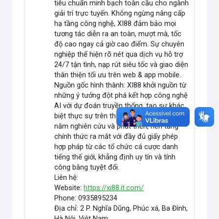
tiêu chuẩn minh bạch toàn cầu cho ngành
giải trí trực tuyến. Không ngừng nâng cấp
hạ tầng công nghệ, XI88 đảm bảo mọi
tương tác diễn ra an toàn, mượt mà, tốc
độ cao ngay cả giờ cao điểm. Sự chuyên
nghiệp thể hiện rõ nét qua dịch vụ hỗ trợ
24/7 tận tình, nạp rút siêu tốc và giao diện
thân thiện tối ưu trên web & app mobile.
Nguồn gốc hình thành: XI88 khởi nguồn từ
những ý tưởng đột phá kết hợp công nghệ
AI với dự đoán truyền thống, tạo sự khác
biệt thực sự trên thị trường. Qua nhiều
năm nghiên cứu và phát triển, nền tảng
chính thức ra mắt với đầy đủ giấy phép
hợp pháp từ các tổ chức cá cược danh
tiếng thế giới, khẳng định uy tín và tính
công bằng tuyệt đối.
Liên hệ:
Website:
https://xi88.it.com/
Phone: 0935895234
Địa chỉ: 2 P. Nghĩa Dũng, Phúc xá, Ba Đình,
Hà Nội, Việt Nam