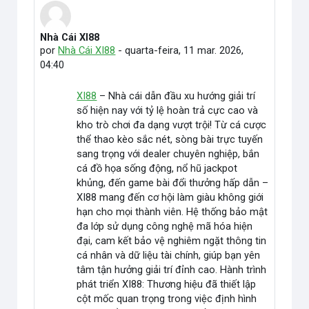
Nhà Cái XI88
Número de respostas: 0
por
Nhà Cái XI88
-
quarta-feira, 11 mar. 2026,
04:40
XI88
– Nhà cái dẫn đầu xu hướng giải trí
số hiện nay với tỷ lệ hoàn trả cực cao và
kho trò chơi đa dạng vượt trội! Từ cá cược
thể thao kèo sắc nét, sòng bài trực tuyến
sang trọng với dealer chuyên nghiệp, bắn
cá đồ họa sống động, nổ hũ jackpot
khủng, đến game bài đổi thưởng hấp dẫn –
XI88 mang đến cơ hội làm giàu không giới
hạn cho mọi thành viên. Hệ thống bảo mật
đa lớp sử dụng công nghệ mã hóa hiện
đại, cam kết bảo vệ nghiêm ngặt thông tin
cá nhân và dữ liệu tài chính, giúp bạn yên
tâm tận hưởng giải trí đỉnh cao. Hành trình
phát triển XI88: Thương hiệu đã thiết lập
cột mốc quan trọng trong việc định hình